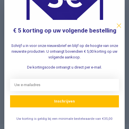
Nieuwsbrief
Schrijf u in voor onze nieuwsbrief en ontvang als eerste
nieuwe aanbiedingen Meld u nu aan ➡️
€ 5 korting op uw volgende bestelling
Schrijf u in voor onze nieuwsbrief en blijf op de hoogte van onze
nieuwste producten. U ontvangt bovendien € 5,00 korting op uw
Vragen? Wij helpen graag!
volgende aankoop.
✔ Snelle antwoorden op veelgestelde vragen ✔ Direct
contact met onze klantenservice ✔ Altijd hulp bij uw
De kortingscode ontvangt u direct per e-mail.
aankoop!
Klantenservice
Inschrijven
Veelgestelde Vragen
Uw korting is geldig bij een minimale bestelwaarde van €35,00