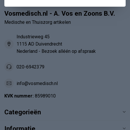
Vosmedisch.nl - A. Vos en Zoons B.V.
Medische en Thuiszorg artikelen
Industrieweg 45
1115 AD Duivendrecht
Nederland - Bezoek alléén op afspraak
020-6942379
info@vosmedisch.nl
KVK nummer:
85989010
Categorieën
Informatie