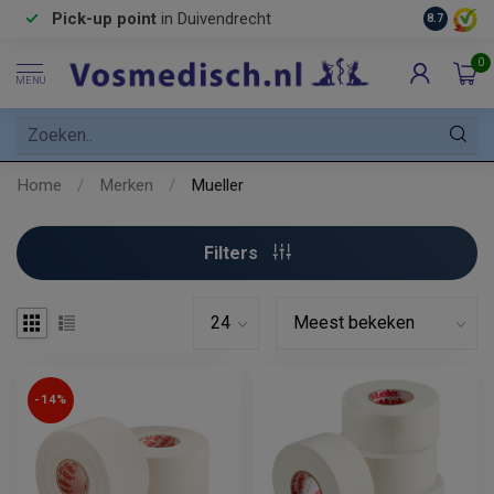
Pick-up point
in Duivendrecht
8.7
0
MENU
Home
/
Merken
/
Mueller
Filters
-14%