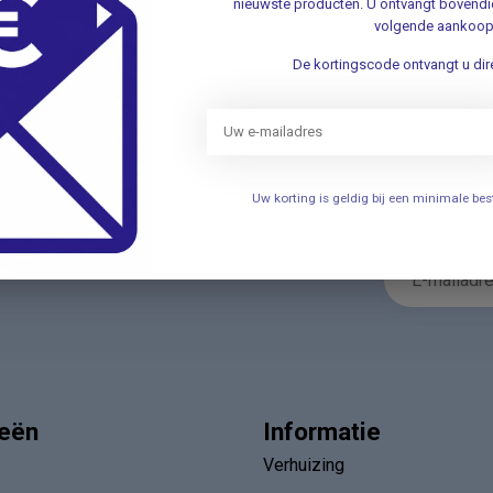
nieuwste producten. U ontvangt bovendie
volgende aankoop
De kortingscode ontvangt u dire
Nieuwsbr
t met onze klantenservice ✔ Altijd
Schrijf u in v
Uw korting is geldig bij een minimale b
aanbiedingen 
ieën
Informatie
Verhuizing