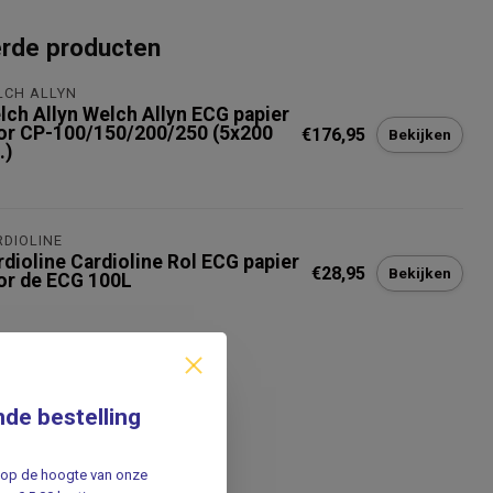
erde producten
LCH ALLYN
lch Allyn Welch Allyn ECG papier
or CP-100/150/200/250 (5x200
€176,95
Bekijken
.)
RDIOLINE
rdioline Cardioline Rol ECG papier
€28,95
Bekijken
or de ECG 100L
nde bestelling
jf op de hoogte van onze