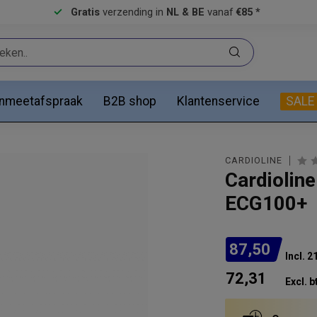
Gratis
verzending in
NL & BE
vanaf
€85 *
anmeetafspraak
B2B shop
Klantenservice
SALE
CARDIOLINE
Cardiolin
ECG100+
87,50
Incl. 
72,31
Excl. b