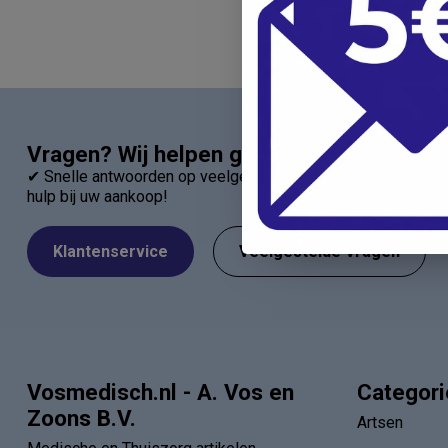
Vragen? Wij helpen graag!
✔ Snelle antwoorden op veelgestelde vragen ✔ Direct contac
hulp bij uw aankoop!
Klantenservice
Veelgestelde Vragen
Vosmedisch.nl - A. Vos en
Categor
Zoons B.V.
Artsen