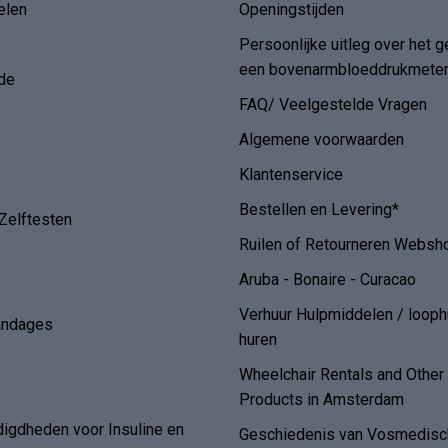
elen
Openingstijden
Persoonlijke uitleg over het g
een bovenarmbloeddrukmete
de
FAQ/ Veelgestelde Vragen
Algemene voorwaarden
Klantenservice
Bestellen en Levering*
Zelftesten
Ruilen of Retourneren Websh
Aruba - Bonaire - Curacao
Verhuur Hulpmiddelen / loop
andages
huren
Wheelchair Rentals and Othe
Products in Amsterdam
digdheden voor Insuline en
Geschiedenis van Vosmedisch