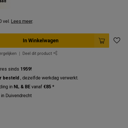
aad
0 vel.
Lees meer
.
In Winkelwagen
rgelijken
Deel dit product
res sinds
1959!
r besteld
, dezelfde werkdag verwerkt.
ding in
NL & BE
vanaf
€85 *
in Duivendrecht