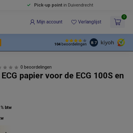
Pick-up point
in Duivendrecht
0
Mijn account
Verlanglijst
8.7
104
beoordelingen
0 beoordelingen
e ECG papier voor de ECG 100S en
21% btw
tw