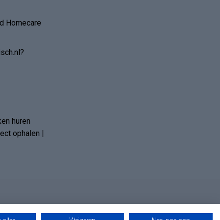
and Homecare
sch.nl?
ken huren
ct ophalen |