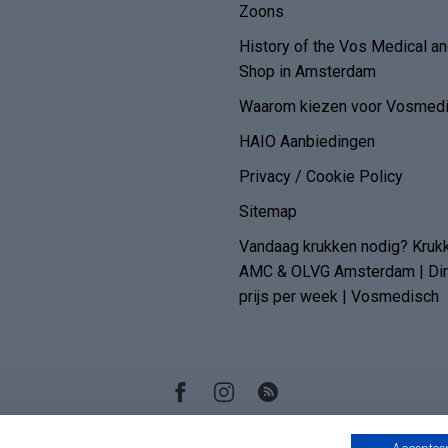
Zoons
History of the Vos Medical 
Shop in Amsterdam
Waarom kiezen voor Vosmedi
HAIO Aanbiedingen
Privacy / Cookie Policy
Sitemap
Vandaag krukken nodig? Kruk
AMC & OLVG Amsterdam | Dire
prijs per week | Vosmedisch