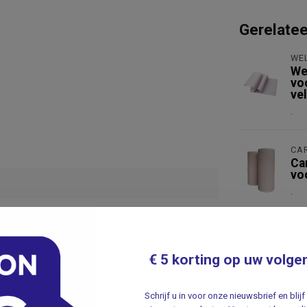
Gerelate
WE
We
vo
vel
.
CA
Ca
vo
.
€ 5 korting op uw volge
Je beoordeling toevoegen
Schrijf u in voor onze nieuwsbrief en bli