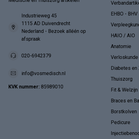
Medische en Thuiszorg artikelen
Verbandartik
EHBO - BHV
Industrieweg 45
1115 AD Duivendrecht
Verpleegkun
Nederland - Bezoek alléén op
HAIO / AIO
afspraak
Anatomie
020-6942379
Verloskunde
Diabetes en 
info@vosmedisch.nl
Thuiszorg
KVK nummer:
85989010
Fit & Welzijn
Braces en B
Borstkolven
Pedicure
Injectiebeno