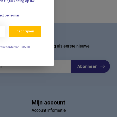
n € 5,00 korting op uw
.
ct per e-mail.
Inschrijven
ief
oor onze nieuwsbrief en ontvang als eerste nieuwe
estelwaarde van €35,00
Meld u nu aan ➡️
Abonneer
Mijn account
Account informatie