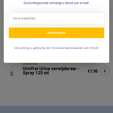
​MOLICARE®
De kortingscode ontvangt u direct per e-mail.
​MoliCare® Vochtige doekjes -
Alcoholvrij - Intieme zone - 50
€3,95
stuks
.
Inschrijven
​MOLICARE®
​MoliCare® MoliCare® Skin
€7,95
zink crème - 200ml
Uw korting is geldig bij een minimale bestelwaarde van €35,00
.
URINFREI
Urinfrei Urine verwijderaar -
€7,95
Spray 125 ml
.