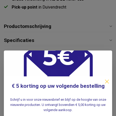
Pick-up point
in Duivendrecht
Productomschrijving
Specificaties
Reviews
Gerelateerde producten
MoliCare® Pull up Premium
€ 5 korting op uw volgende bestelling
Mobile 10 drops -
incontinentiebroekjes - 14
€17,95
stuks
Schrijf u in voor onze nieuwsbrief en blijf op de hoogte van onze
.
nieuwste producten. U ontvangt bovendien € 5,00 korting op uw
volgende aankoop.