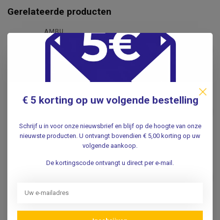
Gerelateerde producten
AMBU
Ambu BlueSensor VL-00-S
speciale elektroden Ø 68 mm
€17,95
(25 stuks)
.
DORMO
€ 5 korting op uw volgende bestelling
Dormo Tab electrode 100st.
€4,95
Rust ECG
Schrijf u in voor onze nieuwsbrief en blijf op de hoogte van onze
.
nieuwste producten. U ontvangt bovendien € 5,00 korting op uw
volgende aankoop.
WELCH ALLYN
Welch Allyn Welch Allyn /
De kortingscode ontvangt u direct per e-mail.
Hillrom multifunctionele
€79,95
clips voor druk en tab
electrode - 10 stuks
.