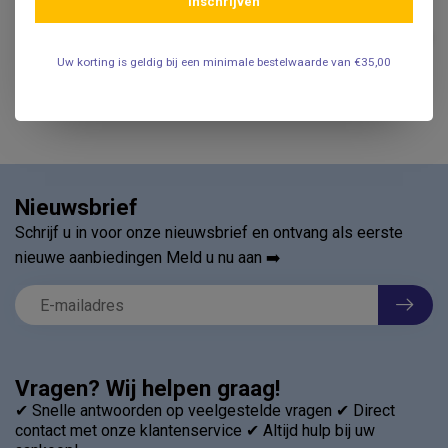
Inschrijven
Krokodillenbekjes voor TAB
electrode - 10 stuks
€69,50
.
Uw korting is geldig bij een minimale bestelwaarde van €35,00
Nieuwsbrief
Schrijf u in voor onze nieuwsbrief en ontvang als eerste
nieuwe aanbiedingen Meld u nu aan ➡️
Vragen? Wij helpen graag!
✔ Snelle antwoorden op veelgestelde vragen ✔ Direct
contact met onze klantenservice ✔ Altijd hulp bij uw