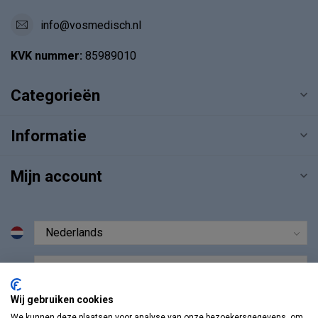
info@vosmedisch.nl
KVK nummer:
85989010
Categorieën
Informatie
Mijn account
€
Wij gebruiken cookies
We kunnen deze plaatsen voor analyse van onze bezoekersgegevens, om