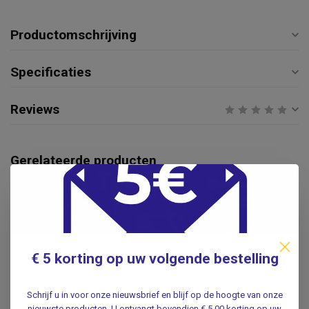
Productomschrijving
Specificaties
Reviews
Gerelateerde producten
ROCHE
Roche Combur 9
€22,95
urineteststrips voor de
bepaling van 9
€19,95
urineparameters
.
€ 5 korting op uw volgende bestelling
MACHEREY-NAGEL
Schrijf u in voor onze nieuwsbrief en blijf op de hoogte van onze
Macherey-Nagel Medi-Test
nieuwste producten. U ontvangt bovendien € 5,00 korting op uw