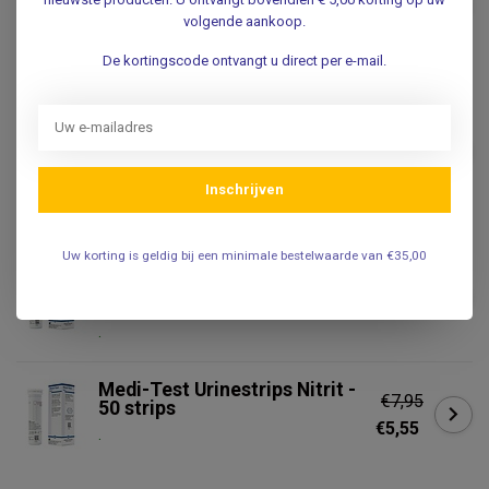
€8,95
Urinestrips Glucose - 50 strips
volgende aankoop.
.
De kortingscode ontvangt u direct per e-mail.
ROCHE
Roche Combur 7
urineteststrips voor de
€29,95
bepaling van 7
urineparameters
Inschrijven
.
Uw korting is geldig bij een minimale bestelwaarde van €35,00
MACHEREY-NAGEL
Macherey-Nagel Medi-Test
€7,95
Urinestrips Protein2
.
Medi-Test Urinestrips Nitrit -
€7,95
50 strips
€5,55
.