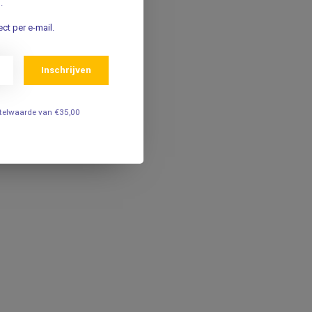
.
ct per e-mail.
Inschrijven
estelwaarde van €35,00