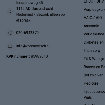
EHBO - BHV
Industrieweg 45
1115 AD Duivendrecht
Verpleegkun
Nederland - Bezoek alléén op
HAIO / AIO
afspraak
Anatomie
020-6942379
Verloskunde
Diabetes en 
info@vosmedisch.nl
Thuiszorg
KVK nummer:
85989010
Fit & Welzijn
Braces en B
Borstkolven
Pedicure
Injectiebeno
Vials