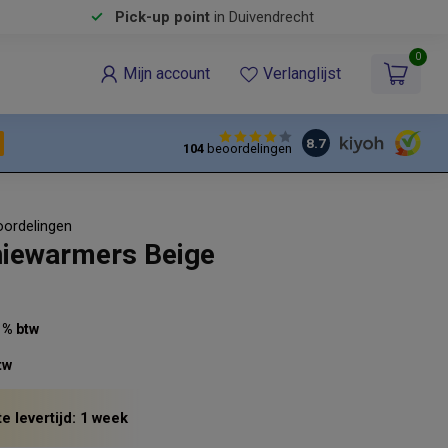
Pick-up point
in Duivendrecht
0
Mijn account
Verlanglijst
8.7
104
beoordelingen
oordelingen
iewarmers Beige
21% btw
tw
e levertijd: 1 week