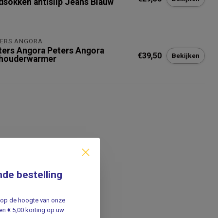
dsokken antislip Jeans Blauw
t op voorraad
TERS ANGORA
ters Angora Peters Angora
€39,50
Bekijken
houderwarmer
nde bestelling
jf op de hoogte van onze
n € 5,00 korting op uw