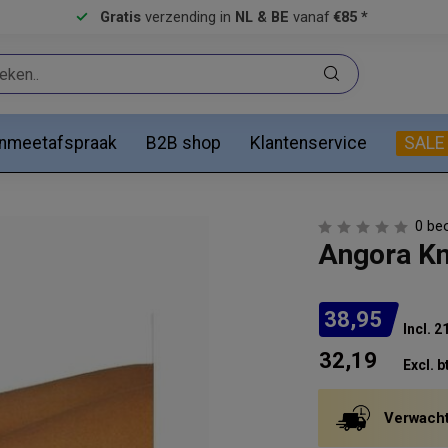
Gratis
verzending in
NL & BE
vanaf
€85 *
anmeetafspraak
B2B shop
Klantenservice
SALE
0 be
Angora Kn
38,95
Incl. 
32,19
Excl. b
Verwacht