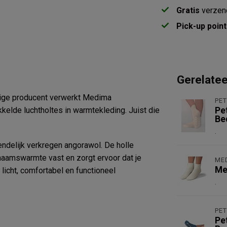
Gratis
verzen
Pick-up point
Gerelate
enige producent verwerkt Medima
PE
kelde luchtholtes in warmtekleding. Juist die
Pe
Be
.
iendelijk verkregen angorawol. De holle
chaamswarmte vast en zorgt ervoor dat je
ME
Me
 licht, comfortabel en functioneel
.
PE
Pe