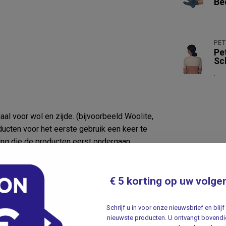
Be
Nie
PE
Pe
Sc
.
 voor wol en zijde. (bijvoorbeeld Woolite,
ucten voor het eerste gebruik een keer te
g die de producten eerst ondergaan.
€ 5 korting op uw volge
Schrijf u in voor onze nieuwsbrief en bli
nieuwste producten. U ontvangt bovendie