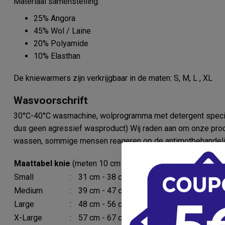
Materiaal samenstelling:
25% Angora
45% Wol / Laine
20% Polyamide
10% Elasthan
De kniewarmers zijn verkrijgbaar in de maten: S, M, L , XL
Wasvoorschrift
30°C-40°C wasmachine, wolprogramma met detergent speciaal
dus geen agressief wasproduct) Wij raden aan om onze prod
wassen, sommige mensen reageren op de antimotbehandelin
Maattabel knie
(meten 10 cm boven de knie)
Small
:
31 cm - 38 cm
Medium
:
39 cm - 47 cm
Large
:
48 cm - 56 cm
X-Large
:
57 cm - 67 cm