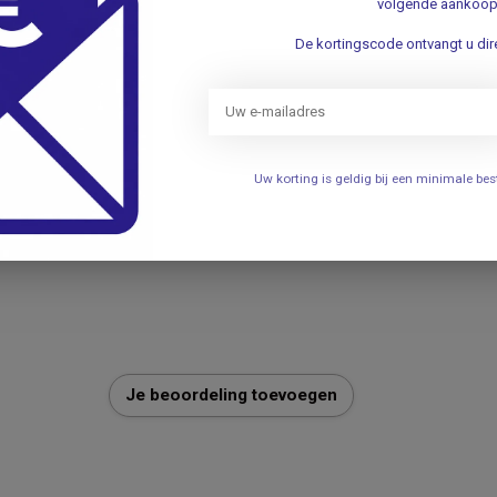
volgende aankoop
De kortingscode ontvangt u dire
Uw korting is geldig bij een minimale b
275
Je beoordeling toevoegen