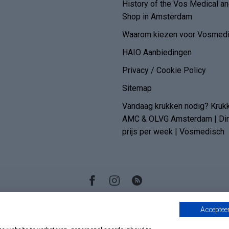
History of the Vos Medical 
Shop in Amsterdam
Waarom kiezen voor Vosmedi
HAIO Aanbiedingen
Privacy / Cookie Policy
Sitemap
Vandaag krukken nodig? Kruk
AMC & OLVG Amsterdam | Dire
prijs per week | Vosmedisch
Accepteer