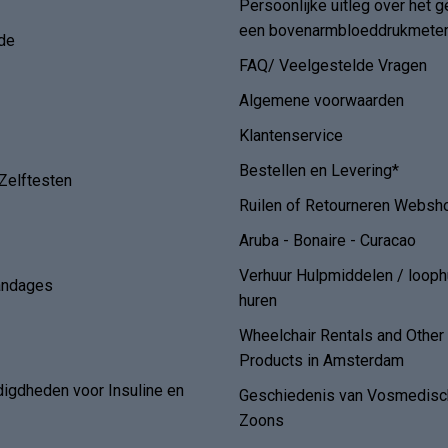
Persoonlijke uitleg over het g
een bovenarmbloeddrukmete
de
FAQ/ Veelgestelde Vragen
Algemene voorwaarden
Klantenservice
Bestellen en Levering*
Zelftesten
Ruilen of Retourneren Websh
Aruba - Bonaire - Curacao
Verhuur Hulpmiddelen / loop
andages
huren
Wheelchair Rentals and Othe
Products in Amsterdam
digdheden voor Insuline en
Geschiedenis van Vosmedisch
Zoons