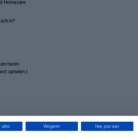
and Homecare
sch.nl?
ken huren
ct ophalen |
 alles
Weigeren
Nee, pas aan