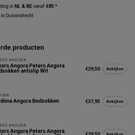
ding in
NL & BE
vanaf
€85 *
in Duivendrecht
erde producten
TERS ANGORA
ters Angora Peters Angora
€29,50
Bekijken
dsokken antislip Wit
DIMA
dima Angora Bedsokken
€37,95
Bekijken
TERS ANGORA
ters Angora Peters Angora
€29,50
Bekijken