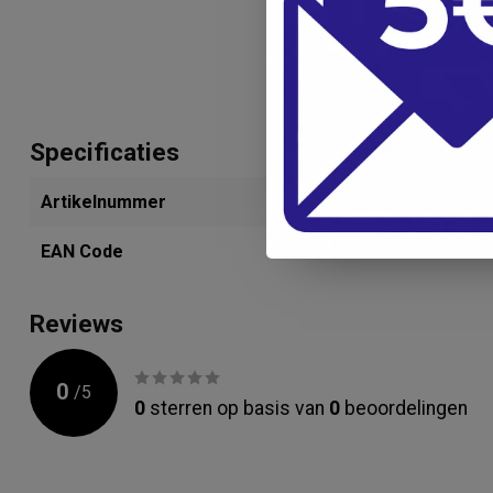
Specificaties
Artikelnummer
292024402
EAN Code
4009860852
Reviews
0
/
5
0
sterren op basis van
0
beoordelingen