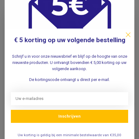
Specificaties
Reviews
€ 5 korting op uw volgende bestelling
Gerelateerde producten
Schrijf u in voor onze nieuwsbrief en blijf op de hoogte van onze
nieuwste producten. U ontvangt bovendien € 5,00 korting op uw
Brood smeerplank eenhandig
volgende aankoop.
- brood smeren met 1 arm
€11,95
.
De kortingscode ontvangt u direct per e-mail.
Noppenbord - snijplank -
voor eenhandig gebruik
€69,95
.
Inschrijven
Uw korting is geldig bij een minimale bestelwaarde van €35,00