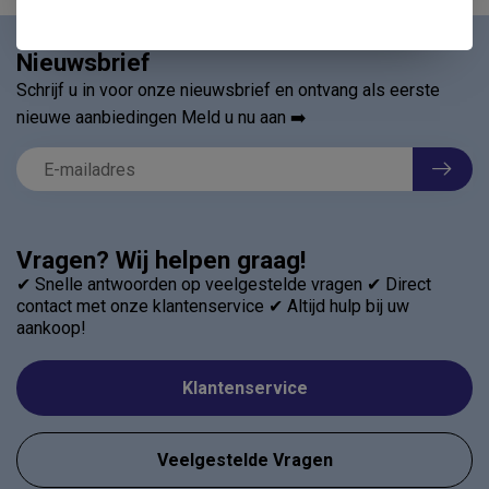
Nieuwsbrief
Schrijf u in voor onze nieuwsbrief en ontvang als eerste
nieuwe aanbiedingen Meld u nu aan ➡️
Vragen? Wij helpen graag!
✔ Snelle antwoorden op veelgestelde vragen ✔ Direct
contact met onze klantenservice ✔ Altijd hulp bij uw
aankoop!
Klantenservice
Veelgestelde Vragen