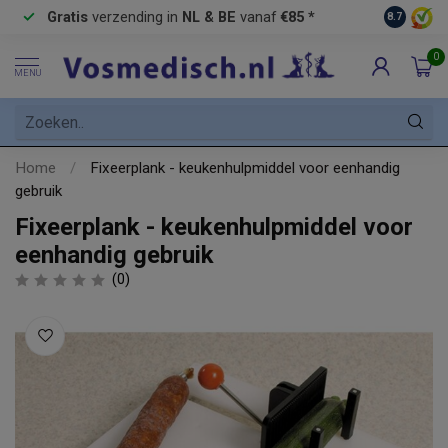
Gratis
verzending in
NL & BE
vanaf
€85 *
Pick-up 
8.7
0
MENU
Home
/
Fixeerplank - keukenhulpmiddel voor eenhandig
gebruik
Fixeerplank - keukenhulpmiddel voor
eenhandig gebruik
(0)