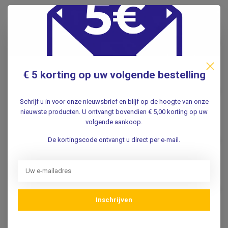
Gerelateerde producten
Wandelstok met zitje.
€29,95
.
€ 5 korting op uw volgende bestelling
Flipstick opvouwbaar -
standaard ( niet verstelbaar)
€66,95
.
Schrijf u in voor onze nieuwsbrief en blijf op de hoogte van onze
nieuwste producten. U ontvangt bovendien € 5,00 korting op uw
volgende aankoop.
Taststok 3 delig -
opvouwbaar 115 cm
€35,95
De kortingscode ontvangt u direct per e-mail.
Niet op voorraad
Taststok 4 delig -
opvouwbaar 150 cm
€41,95
.
Inschrijven