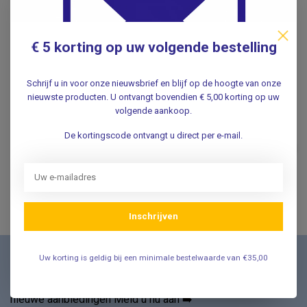
Specificaties
€ 5 korting op uw volgende bestelling
Reviews
Schrijf u in voor onze nieuwsbrief en blijf op de hoogte van onze
nieuwste producten. U ontvangt bovendien € 5,00 korting op uw
Gerelateerde producten
volgende aankoop.
Grijper / Grijpstok 70cm -
De kortingscode ontvangt u direct per e-mail.
zwart/rood
€19,95
.
Inschrijven
Uw korting is geldig bij een minimale bestelwaarde van €35,00
Nieuwsbrief
Schrijf u in voor onze nieuwsbrief en ontvang als eerste
nieuwe aanbiedingen Meld u nu aan ➡️