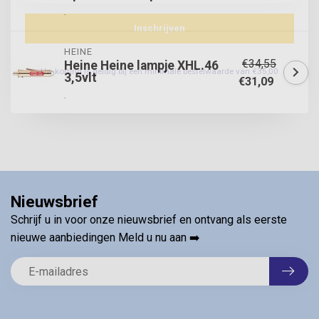
.
Inschrijven
HEINE
€34,55
Heine Heine lampje XHL.46
Uw korting is geldig bij een minimale bestelwaarde van €35,00
3,5vlt
€31,09
.
Nieuwsbrief
Schrijf u in voor onze nieuwsbrief en ontvang als eerste
nieuwe aanbiedingen Meld u nu aan ➡️