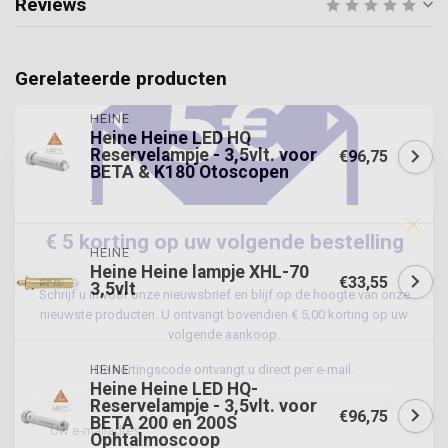
Reviews
Gerelateerde producten
HEINE
Heine Heine LED HQ
Reservelampje - 3,5vlt. voor
€96,75
BETA & K180 Otoscopen
.
€ 5 korting op uw volgende bestelling
HEINE
Heine Heine lampje XHL-70
€33,55
3,5vlt
Schrijf u in voor onze nieuwsbrief en blijf op de hoogte van onze
Niet op voorraad
nieuwste producten. U ontvangt bovendien € 5,00 korting op uw
volgende aankoop.
HEINE
De kortingscode ontvangt u direct per e-mail.
Heine Heine LED HQ-
Reservelampje - 3,5vlt. voor
€96,75
BETA 200 en 200S
Ophtalmoscoop