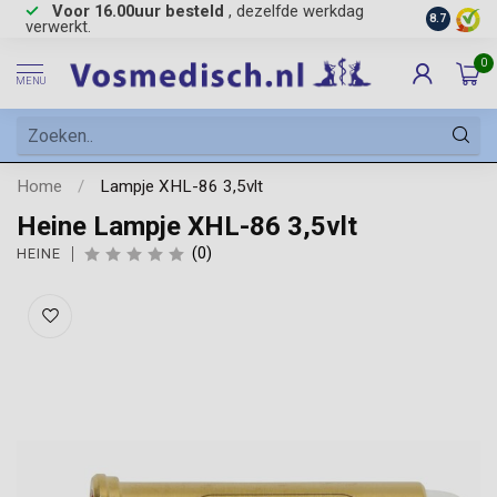
Voor 16.00uur besteld
, dezelfde werkdag
Gratis
ve
8.7
verwerkt.
0
MENU
Home
/
Lampje XHL-86 3,5vlt
Heine Lampje XHL-86 3,5vlt
(0)
HEINE