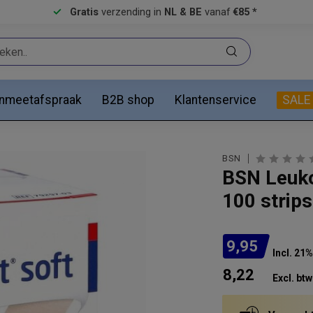
Gratis
verzending in
NL & BE
vanaf
€85 *
anmeetafspraak
B2B shop
Klantenservice
SALE
BSN
BSN Leuko
100 strips
9,95
Incl. 21
8,22
Excl. btw