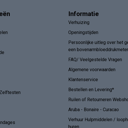
ieën
Informatie
Verhuizing
elen
Openingstijden
Persoonlijke uitleg over het g
een bovenarmbloeddrukmete
de
FAQ/ Veelgestelde Vragen
Algemene voorwaarden
Klantenservice
Bestellen en Levering*
Zelftesten
Ruilen of Retourneren Websh
Aruba - Bonaire - Curacao
Verhuur Hulpmiddelen / loop
andages
huren