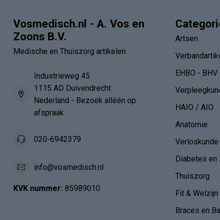
Vosmedisch.nl - A. Vos en
Categor
Zoons B.V.
Artsen
Medische en Thuiszorg artikelen
Verbandartik
EHBO - BHV
Industrieweg 45
1115 AD Duivendrecht
Verpleegkun
Nederland - Bezoek alléén op
HAIO / AIO
afspraak
Anatomie
020-6942379
Verloskunde
Diabetes en 
info@vosmedisch.nl
Thuiszorg
KVK nummer:
85989010
Fit & Welzijn
Braces en B