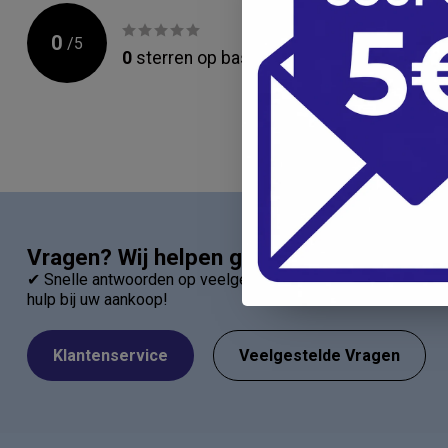
0
/
5
0
sterren op basis van
0
beoordelingen
Vragen? Wij helpen graag!
✔ Snelle antwoorden op veelgestelde vragen ✔ Direct contac
hulp bij uw aankoop!
Klantenservice
Veelgestelde Vragen