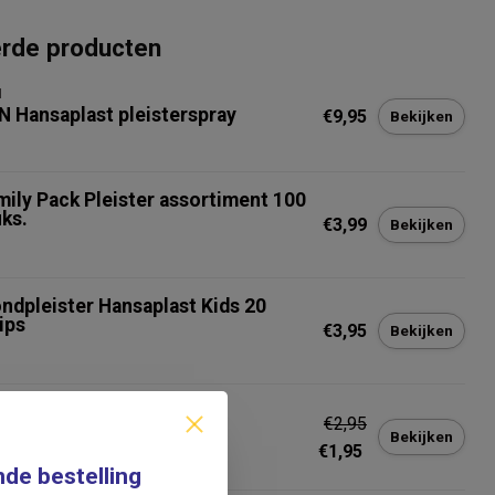
erde producten
N
N Hansaplast pleisterspray
€9,95
Bekijken
mily Pack Pleister assortiment 100
uks.
€3,99
Bekijken
ndpleister Hansaplast Kids 20
ips
€3,95
Bekijken
na First Aid Aqua Protect
€2,95
nderpleisters
Bekijken
€1,95
nde bestelling