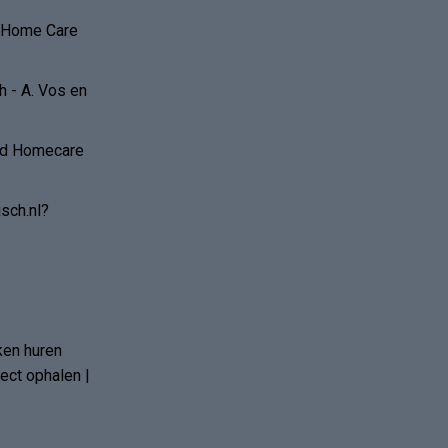
r Home Care
 - A. Vos en
and Homecare
sch.nl?
ken huren
ct ophalen |