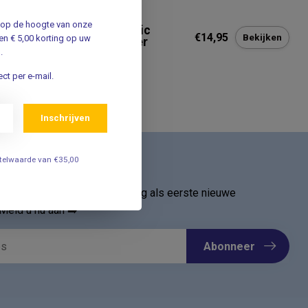
UKOPLAST
jf op de hoogte van onze
ukoplast Leukoplast Elastic
€14,95
Bekijken
n € 5,00 korting op uw
ndpleister - 8cm x 5 meter
.
ct per e-mail.
Inschrijven
estelwaarde van €35,00
ief
oor onze nieuwsbrief en ontvang als eerste nieuwe
Meld u nu aan ➡️
Abonneer