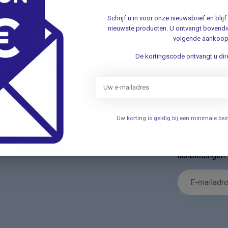
LE
Schrijf u in voor onze nieuwsbrief en bli
Je beoordeling toevoegen
Le
nieuwste producten. U ontvangt bovendie
Wo
volgende aankoop
.
De kortingscode ontvangt u dire
Uw korting is geldig bij een minimale b
Nieuwsbr
t met onze klantenservice ✔ Altijd
Schrijf u in v
aanbiedingen 