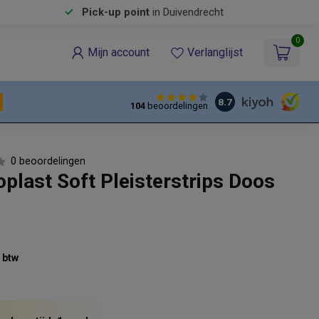
Pick-up point
in Duivendrecht
0
Mijn account
Verlanglijst
8.7
104
beoordelingen
0 beoordelingen
plast Soft Pleisterstrips Doos
% btw