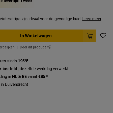
e levertijd: 1 week
eisterstrips zijn ideaal voor de gevoelige huid.
Lees meer
.
In Winkelwagen
rgelijken
Deel dit product
res sinds
1959!
r besteld
, dezelfde werkdag verwerkt.
ding in
NL & BE
vanaf
€85 *
in Duivendrecht