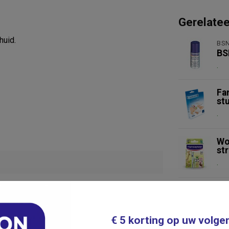
Gerelate
huid.
BS
BS
.
Fa
st
.
Wo
str
.
094
Sa
Ki
.
€ 5 korting op uw volge