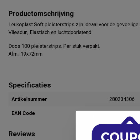
Productomschrijving
Leukoplast Soft pleisterstrips zijn ideaal voor de gevoelige 
Vliesdun, Elastisch en luchtdoorlatend.
Doos 100 pleisterstrips. Per stuk verpakt.
Afm.: 19x72mm
Specificaties
Artikelnummer
280234306
EAN Code
4042809613
Reviews