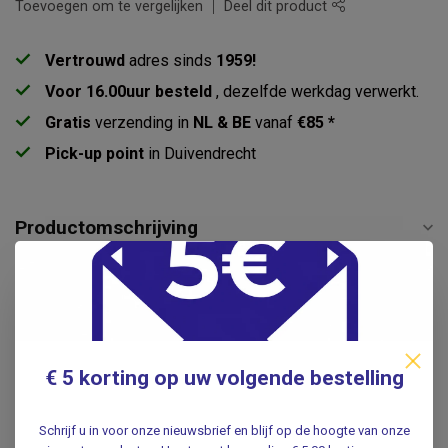
Toevoegen om te vergelijken
Deel dit product
Vertrouwd
adres sinds
1959!
Voor 16.00uur besteld
, dezelfde werkdag verwerkt.
Gratis
verzending in
NL & BE
vanaf
€85 *
Pick-up point
in Duivendrecht
Productomschrijving
Specificaties
Reviews
€ 5 korting op uw volgende bestelling
Gerelateerde producten
Schrijf u in voor onze nieuwsbrief en blijf op de hoogte van onze