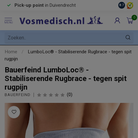
Pick-up point
in Duivendrecht
8.7
0
MENU
Home
/
LumboLoc® - Stabiliserende Rugbrace - tegen spit
rugpijn
Bauerfeind LumboLoc® -
Stabiliserende Rugbrace - tegen spit
rugpijn
(0)
BAUERFEIND