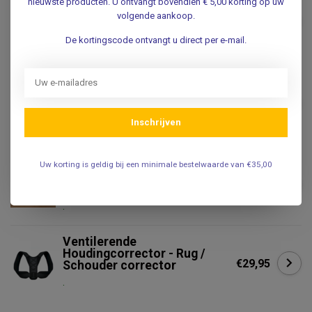
BAUERFEIND
nieuwste producten. U ontvangt bovendien € 5,00 korting op uw
Bauerfeind LumboTrain®
volgende aankoop.
€139,95
Lady - Rugbrace onderrug
De kortingscode ontvangt u direct per e-mail.
.
PRO ORTHIC
Pro Orthic Mitella Plus Pro
€24,95
Orthic
Inschrijven
.
PUSH MED
Uw korting is geldig bij een minimale bestelwaarde van €35,00
Push Med Nekkraag /
€69,95
nekbrace
.
Ventilerende
Houdingcorrector - Rug /
€29,95
Schouder corrector
.