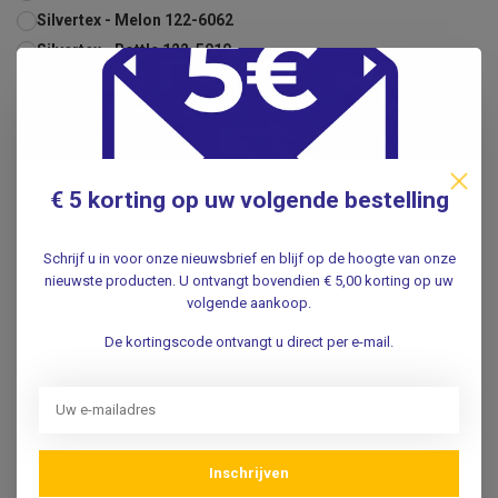
Silvertex - Melon 122-6062
Silvertex - Bottle 122-5010
Silvertex - Sage 122-5009
Silvertex - Forest 122-5063
Silvertex - Basil 122-5020
Silvertex - Pistacho 122-5008
€ 5 korting op uw volgende bestelling
Silvertex - Celery 122-5019
Silvertex - Avocado 122-2092
Schrijf u in voor onze nieuwsbrief en blijf op de hoogte van onze
Silvertex - Citrus 122-2091
nieuwste producten. U ontvangt bovendien € 5,00 korting op uw
Silvertex - Teal 122-2100
volgende aankoop.
Silvertex - Ultra Violet 122-2104
De kortingscode ontvangt u direct per e-mail.
Silvertex - Aubergine 122-7001
Silvertex - Aluminium 122-2101
Silvertex - Plat 122-4001
Silvertex - Sterling 122-4011
Silvertex - Graphite 122-4003
Inschrijven