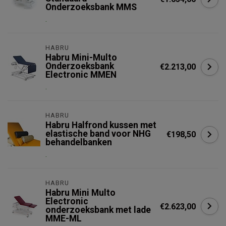
Onderzoeksbank MMS
.
HABRU
Habru Mini-Multo
Onderzoeksbank
€2.213,00
Electronic MMEN
.
HABRU
Habru Halfrond kussen met
elastische band voor NHG
€198,50
behandelbanken
.
HABRU
Habru Mini Multo
Electronic
€2.623,00
onderzoeksbank met lade
MME-ML