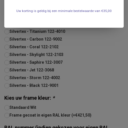
Silvertex - Turquoise 122-3001
Silvertex - Baltic 122-3066
Uw korting is geldig bij een minimale bestelwaarde van €35,00
Silvertex - Delft 122-3067
Silvertex - Petrol 122-2094
Silvertex - Titanium 122-4010
Silvertex - Carbon 122-9002
Silvertex - Coral 122-2102
Silvertex - Skylight 122-2103
Silvertex - Saphire 122-3007
Silvertex - Jet 122-3068
Silvertex - Storm 122-4002
Silvertex - Black 122-9001
Kies uw frame kleur:
*
Standaard Wit
Frame gecoat in eigen RAL kleur (+€421,50)
RAL nummer (indien gekozen voor eigen RAL