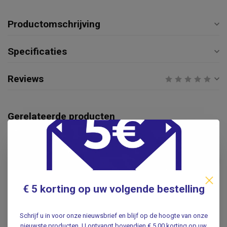
Productomschrijving
Specificaties
Reviews
Gerelateerde producten
CHIRANA
Chirana 1 ml spuit zonder
naald – Steriele 1ml
€9,95
injectiespuiten 3-delig LDS –
Hoge precisie – 100 stuks
.
€ 5 korting op uw volgende bestelling
BD
Schrijf u in voor onze nieuwsbrief en blijf op de hoogte van onze
BD Emerald 3-delige
nieuwste producten. U ontvangt bovendien € 5,00 korting op uw