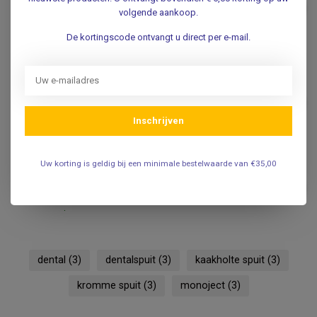
injectiespuit - 5ml - 100
€10,95
volgende aankoop.
stuks
.
De kortingscode ontvangt u direct per e-mail.
CHIRANA
Chirana Chirana Steriele 3ml
injectiespuiten 3-delig – 100
€7,45
stuks
Inschrijven
.
Uw korting is geldig bij een minimale bestelwaarde van €35,00
3-Delige Kaakspoelspuiten
12ml - Zonder kalibratie - 50
€27,50
stuks
.
dental
(3)
dentalspuit
(3)
kaakholte spuit
(3)
kromme spuit
(3)
monoject
(3)