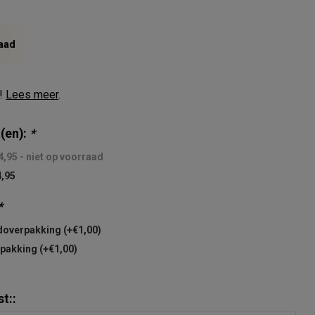
aad
k!
Lees meer
.
(en):
*
4,95 - niet op voorraad
4,95
*
doverpakking (+€1,00)
pakking (+€1,00)
t::