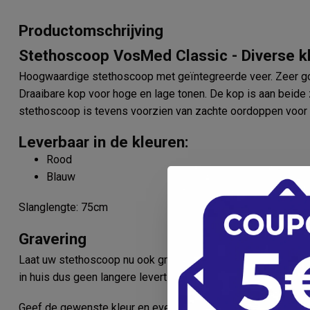
Productomschrijving
Stethoscoop VosMed Classic - Diverse k
Hoogwaardige stethoscoop met geïntegreerde veer. Zeer go
Draaibare kop voor hoge en lage tonen. De kop is aan beide 
stethoscoop is tevens voorzien van zachte oordoppen voor
Leverbaar in de kleuren:
Rood
Blauw
Slanglengte: 75cm
Gravering
Laat uw stethoscoop nu ook graveren met een persoonlijke 
in huis dus geen langere levertijd!
Geef de gewenste kleur en eventuele gravering aan bij optie