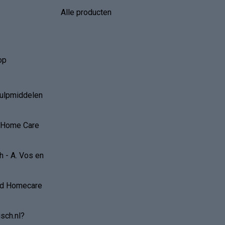
Alle producten
op
hulpmiddelen
r Home Care
 - A. Vos en
and Homecare
sch.nl?