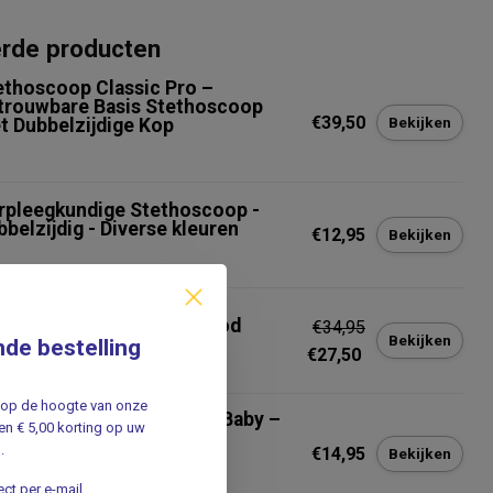
erde producten
ethoscoop Classic Pro –
trouwbare Basis Stethoscoop
€39,50
Bekijken
t Dubbelzijdige Kop
rpleegkundige Stethoscoop -
bbelzijdig - Diverse kleuren
€12,95
Bekijken
ethoscoop Pediatric - Rood
€34,95
Bekijken
nde bestelling
€27,50
jf op de hoogte van onze
bbelzijdige Stethoscoop Baby –
n € 5,00 korting op uw
fant -18mm Membraan –
.
€14,95
Bekijken
chtgewicht & Compact
ct per e-mail.