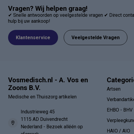
Vragen? Wij helpen graag!
✔ Snelle antwoorden op veelgestelde vragen ✔ Direct contac
hulp bij uw aankoop!
Klantenservice
Veelgestelde Vragen
Vosmedisch.nl - A. Vos en
Categor
Zoons B.V.
Artsen
Medische en Thuiszorg artikelen
Verbandartik
EHBO - BHV
Industrieweg 45
1115 AD Duivendrecht
Verpleegkun
Nederland - Bezoek alléén op
HAIO / AIO