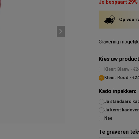
Je bespaart 29%
Op voorr
Gravering mogelij
Kies uw product
Kleur: Blauw - €2
Kleur: Rood - €2
Kado inpakken:
Ja standaard ka
Ja kerst kadover
Nee
Te graveren teks