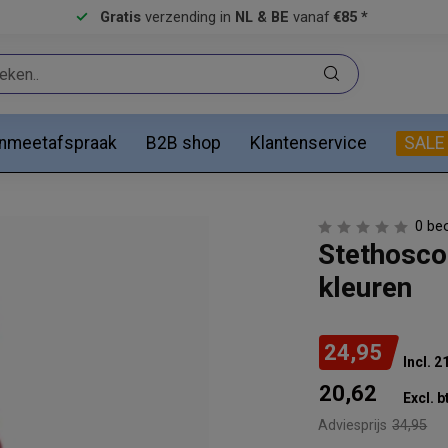
Gratis
verzending in
NL & BE
vanaf
€85 *
anmeetafspraak
B2B shop
Klantenservice
SALE
0 be
Stethosco
kleuren
24,95
Incl. 
20,62
Excl. b
Adviesprijs
34,95