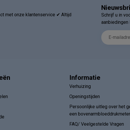
Nieuwsbr
t met onze klantenservice ✔ Altijd
Schrijf u in v
aanbiedingen 
ieën
Informatie
Verhuizing
elen
Openingstijden
Persoonlijke uitleg over het g
een bovenarmbloeddrukmete
de
FAQ/ Veelgestelde Vragen