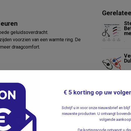
Gerelate
leuren
St
Be
ede geluidsoverdracht.
me
zijden voorzien van een warmte ring. De
.
 meer draagcomfort.
Ve
Du
.
St
€ 5 korting op uw volge
.
Schrijf u in voor onze nieuwsbrief en bli
tekst zoals uw naam, wij doen de graveringen
Du
nieuwste producten. U ontvangt bovendie
In
volgende aankoop
Li
.
s!
De kortingscode ontvangt u dire