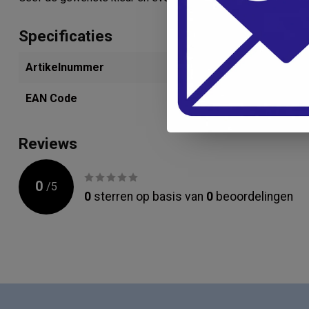
Specificaties
Artikelnummer
282469595
EAN Code
8785281018
Reviews
0
/
5
0
sterren op basis van
0
beoordelingen