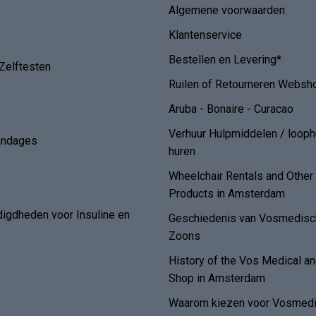
Algemene voorwaarden
Klantenservice
Bestellen en Levering*
Zelftesten
Ruilen of Retourneren Websh
Aruba - Bonaire - Curacao
Verhuur Hulpmiddelen / loop
andages
huren
Wheelchair Rentals and Othe
Products in Amsterdam
digdheden voor Insuline en
Geschiedenis van Vosmedisch
Zoons
History of the Vos Medical 
Shop in Amsterdam
Waarom kiezen voor Vosmedi