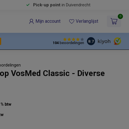
Pick-up point
in Duivendrecht
0
Mijn account
Verlanglijst
8.7
104
beoordelingen
oordelingen
op VosMed Classic - Diverse
21% btw
tw