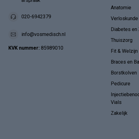
afspraak
Anatomie
020-6942379
Verloskunde
Diabetes en 
info@vosmedisch.nl
Thuiszorg
KVK nummer:
85989010
Fit & Welzijn
Braces en B
Borstkolven
Pedicure
Injectiebeno
Vials
Zakelijk