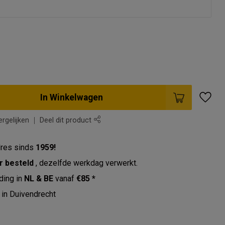
In Winkelwagen
rgelijken
Deel dit product
res sinds
1959!
r besteld
, dezelfde werkdag verwerkt.
ding in
NL & BE
vanaf
€85 *
in Duivendrecht