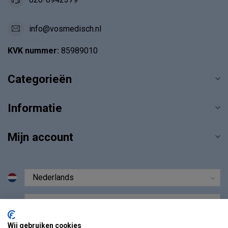
info@vosmedisch.nl
KVK nummer:
85989010
Categorieën
Informatie
Mijn account
€
Wij gebruiken cookies