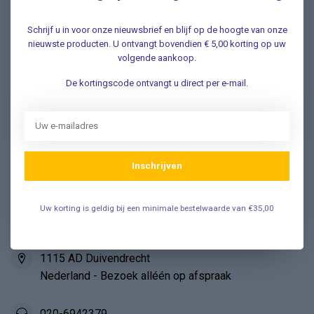
contact met onze klantenservice ✔ Altijd hulp bij uw
aankoop!
Schrijf u in voor onze nieuwsbrief en blijf op de hoogte van onze
nieuwste producten. U ontvangt bovendien € 5,00 korting op uw
Klantenservice
volgende aankoop.
De kortingscode ontvangt u direct per e-mail.
Veelgestelde Vragen
Inschrijven
Vosmedisch.nl - A. Vos en Zoons B.V.
Medische en Thuiszorg artikelen
Uw korting is geldig bij een minimale bestelwaarde van €35,00
Industrieweg 45
1115 AD Duivendrecht
Nederland - Bezoek alléén op afspraak
020-6942379