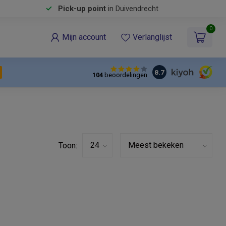
Pick-up point
in Duivendrecht
0
Mijn account
Verlanglijst
8.7
104
beoordelingen
Toon: