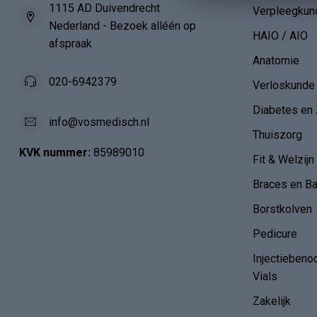
1115 AD Duivendrecht
Verpleegkun
Nederland - Bezoek alléén op
HAIO / AIO
afspraak
Anatomie
020-6942379
Verloskunde
Diabetes en 
info@vosmedisch.nl
Thuiszorg
KVK nummer:
85989010
Fit & Welzijn
Braces en B
Borstkolven
Pedicure
Injectiebeno
Vials
Zakelijk