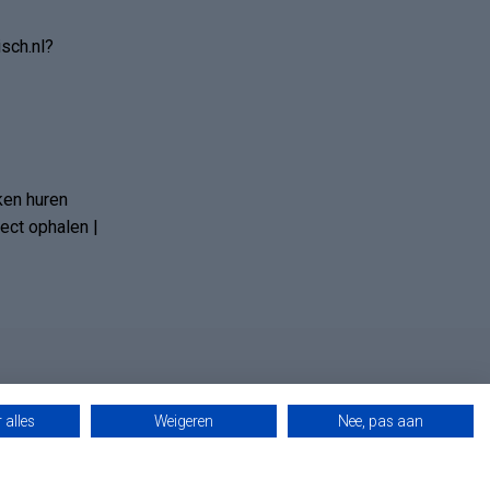
sch.nl?
ken huren
ct ophalen |
 alles
Weigeren
Nee, pas aan