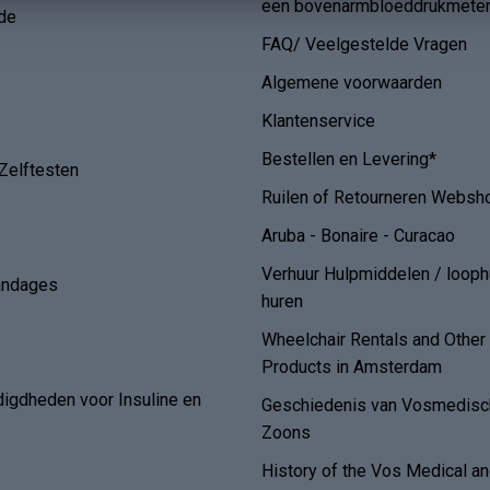
een bovenarmbloeddrukmete
de
FAQ/ Veelgestelde Vragen
Algemene voorwaarden
Klantenservice
Bestellen en Levering*
Zelftesten
Ruilen of Retourneren Websh
Aruba - Bonaire - Curacao
Verhuur Hulpmiddelen / loop
andages
huren
Wheelchair Rentals and Othe
Products in Amsterdam
digdheden voor Insuline en
Geschiedenis van Vosmedisch
Zoons
History of the Vos Medical 