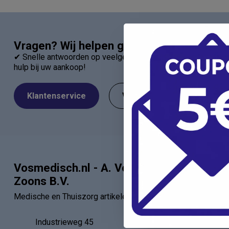
Vragen? Wij helpen graag!
✔ Snelle antwoorden op veelgestelde vragen ✔ Direct contac
hulp bij uw aankoop!
Klantenservice
Veelgestelde Vragen
Vosmedisch.nl - A. Vos en
Categor
Zoons B.V.
Artsen
Medische en Thuiszorg artikelen
Verbandartik
EHBO - BHV
Industrieweg 45