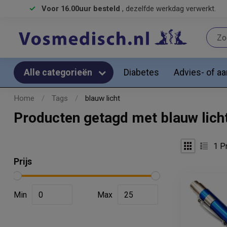
Voor 16.00uur besteld
, dezelfde werkdag verwerkt.
Diabetes
Advies- of a
Alle categorieën
Home
/
Tags
/
blauw licht
Producten getagd met blauw lich
1
Pr
Prijs
Min
Max