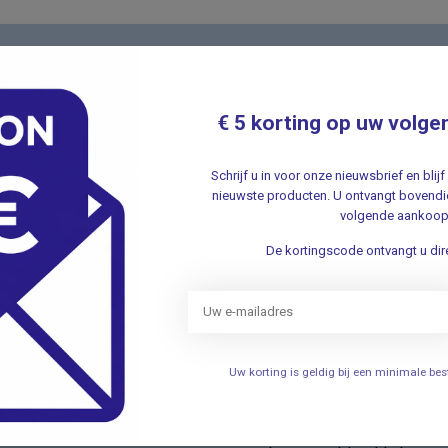
Nieuwsbr
t met onze klantenservice ✔ Altijd
Schrijf u in v
€ 5 korting op uw volge
aanbiedingen 
Schrijf u in voor onze nieuwsbrief en bli
nieuwste producten. U ontvangt bovendie
volgende aankoop
De kortingscode ontvangt u dire
ieën
Informatie
Verhuizing
Uw korting is geldig bij een minimale b
elen
Openingstijden
Persoonlijke uitleg over het g