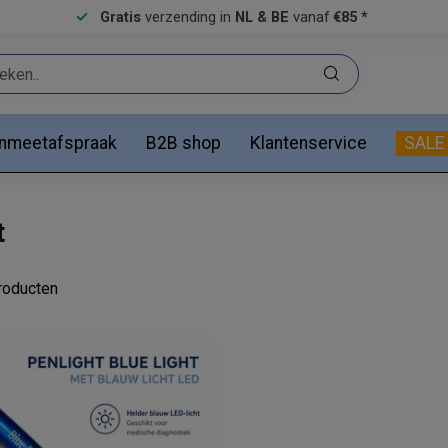
Gratis
verzending in
NL & BE
vanaf
€85 *
anmeetafspraak
B2B shop
Klantenservice
SALE
t
oducten