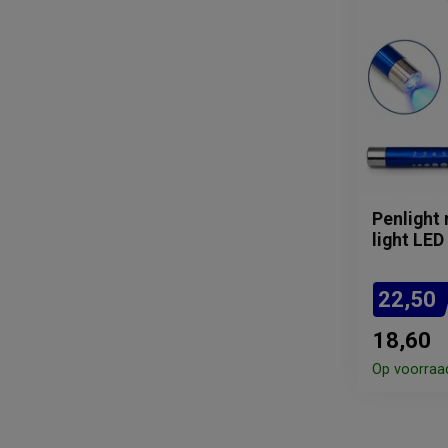
Penlight 
light LE
22,50
18,60
Op voorraa