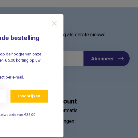
ief
oor onze nieuwsbrief en ontvang als eerste nieuwe
nde bestelling
Meld u nu aan ➡️
jf op de hoogte van onze
Abonneer
n € 5,00 korting op uw
.
ct per e-mail.
Inschrijven
Mijn account
Account informatie
estelwaarde van €35,00
Mijn bestellingen
ebruik van
Mijn tickets