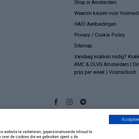
Shop in Amsterdam
Waarom kiezen voor Vosmedi
HAIO Aanbiedingen
Privacy / Cookie Policy
Sitemap
Vandaag krukken nodig? Kruk
AMC & OLVG Amsterdam | Dire
prijs per week | Vosmedisch
Accepteer
 website te verbeteren, gepersonaliseerde inhoud te
e over de cookies die we gebruiken opent u de