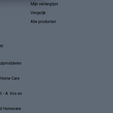
r
Mijn verlanglijst
Vergelijk
Alle producten
op
hulpmiddelen
r Home Care
 - A. Vos en
and Homecare