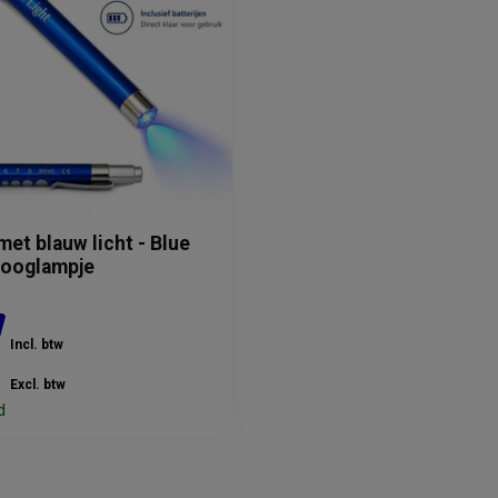
met blauw licht - Blue
D ooglampje
Incl. btw
Excl. btw
d