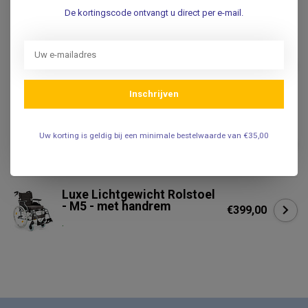
.
De kortingscode ontvangt u direct per e-mail.
EXCEL MOBILITY
Excel Mobility Lichtgewicht
rolstoel - Excel G-
€699,00
Lightweight
.
Inschrijven
Comfort Beensteun voor de
Uw korting is geldig bij een minimale bestelwaarde van €35,00
M5, M6, M7 Rolstoelen
€69,95
.
Luxe Lichtgewicht Rolstoel
- M5 - met handrem
€399,00
.