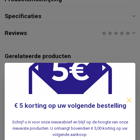
Specificaties
Reviews
Gerelateerde producten
AIDAPT
Aidapt Twee-in-één
Lichtgewicht Rollator en
€199,00
Rolstoel
.
€ 5 korting op uw volgende bestelling
EXCEL MOBILITY
Excel Mobility Curve
€399,00
Lichtgewicht - Cloud Blue -
Schrijf u in voor onze nieuwsbrief en blijf op de hoogte van onze
Rolstoel - zitbreedte 40 of
€339,00
nieuwste producten. U ontvangt bovendien € 5,00 korting op uw
45 cm
volgende aankoop.