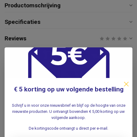
Productomschrijving
Specificaties
Reviews
Gerelateerde producten
DCT
DCT Vernevelaar met
mondstuk voor volwassenen.
€4,95
€ 5 korting op uw volgende bestelling
Per stuk
.
Schrijf u in voor onze nieuwsbrief en blijf op de hoogte van onze
nieuwste producten. U ontvangt bovendien € 5,00 korting op uw
DCT
volgende aankoop.
DCT Zuurstofmasker Non
rebreathing per stuk -
€6,95
De kortingscode ontvangt u direct per e-mail.
Volwassenen