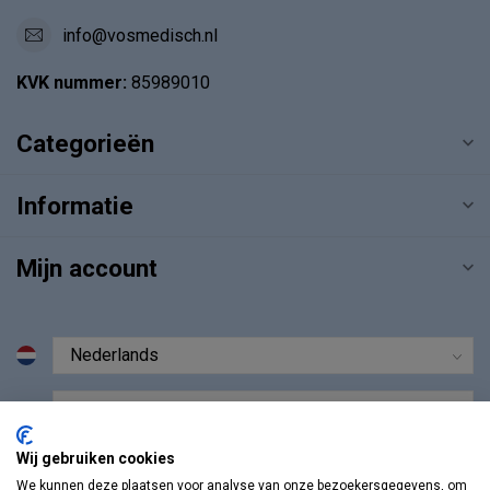
info@vosmedisch.nl
KVK nummer:
85989010
Categorieën
Informatie
Mijn account
€
Wij gebruiken cookies
We kunnen deze plaatsen voor analyse van onze bezoekersgegevens, om