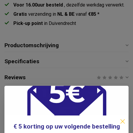
Voor 16.00uur besteld
, dezelfde werkdag verwerkt.
Gratis
verzending in
NL & BE
vanaf
€85 *
Pick-up point
in Duivendrecht
Productomschrijving
Specificaties
Reviews
Gerelateerde producten
Anatomie Poster Spieren -
€14,95
Nederlands/Latijn
€9,95
.
€ 5 korting op uw volgende bestelling