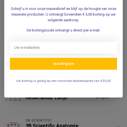
3B SCIENTIFIC
Schrijf u in voor onze nieuwsbrief en blijf op de hoogte van onze
3B Scientific Anatomie
nieuwste producten. U ontvangt bovendien € 5,00 korting op uw
Poster Hand & Pols -
€14,95
volgende aankoop.
Engels/Latijn
.
De kortingscode ontvangt u direct per e-mail.
3B SCIENTIFIC
3B Scientific Anatomie
Poster Voet & Enkel -
€14,95
Engels/Latijn
Inschrijven
.
Uw korting is geldig bij een minimale bestelwaarde van €35,00
VOSMEDISCH
Vosmedisch Anatomie
€14,95
Poster Menselijk Skelet -
€11,99
Nederlands/ Latijn
.
3B SCIENTIFIC
3B Scientific Anatomie