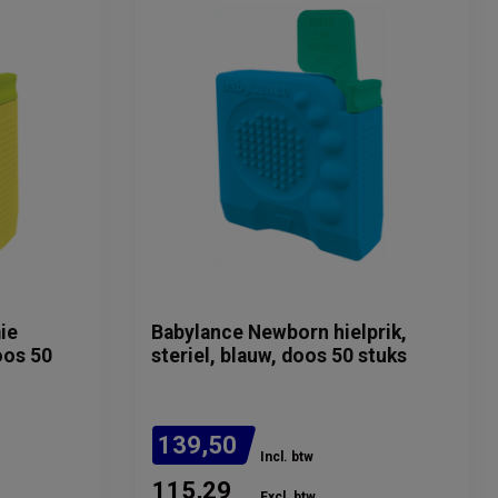
ie
Babylance Newborn hielprik,
doos 50
steriel, blauw, doos 50 stuks
139,50
Incl. btw
115,29
Excl. btw