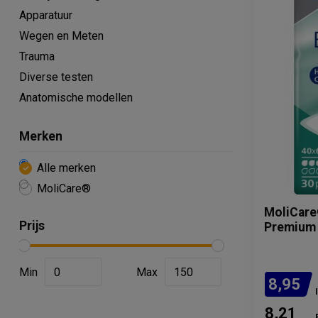
Apparatuur
Wegen en Meten
Trauma
Diverse testen
Anatomische modellen
Merken
Alle merken
​MoliCare®
​MoliCar
Prijs
Premium 
Min
Max
8,95
8,21