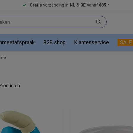
Gratis
verzending in
NL & BE
vanaf
€85 *
anmeetafspraak
B2B shop
Klantenservice
SALE
rse
roducten