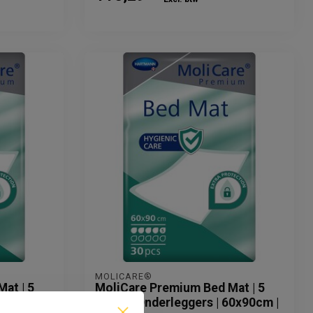
​MOLICARE®
at | 5
​MoliCare Premium Bed Mat | 5
60x60cm |
drops | Onderleggers | 60x90cm |