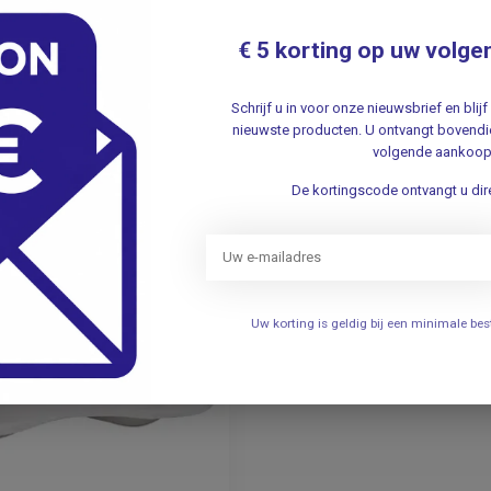
30stuks
€ 5 korting op uw volge
0
11,95
Incl. btw
Incl. btw
Schrijf u in voor onze nieuwsbrief en bli
10,96
Excl. btw
Excl. btw
nieuwste producten. U ontvangt bovendie
Op voorraad
volgende aankoop
De kortingscode ontvangt u dire
Uw korting is geldig bij een minimale b