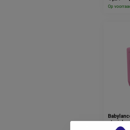
Op voorraa
Babylance
steriel, 