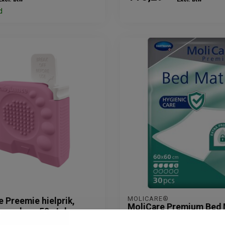
d
​MOLICARE®
 Preemie hielprik,
​MoliCare Premium Bed M
roze, doos 50 stuks
drops | Onderleggers | 