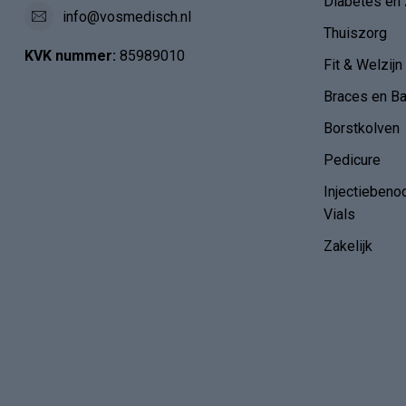
Diabetes en 
info@vosmedisch.nl
Thuiszorg
KVK nummer:
85989010
Fit & Welzijn
Braces en B
Borstkolven
Pedicure
Injectiebeno
Vials
Zakelijk