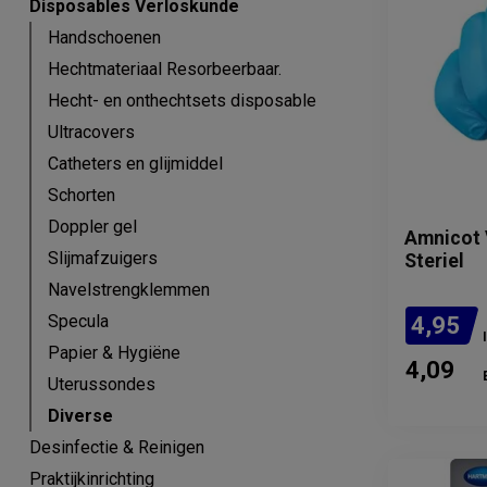
Disposables Verloskunde
Handschoenen
Hechtmateriaal Resorbeerbaar.
Hecht- en onthechtsets disposable
Ultracovers
Catheters en glijmiddel
Schorten
Doppler gel
Amnicot 
Slijmafzuigers
Steriel
Navelstrengklemmen
Specula
4,95
Papier & Hygiëne
4,09
Uterussondes
Diverse
Desinfectie & Reinigen
Praktijkinrichting