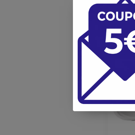
139,5
115,29