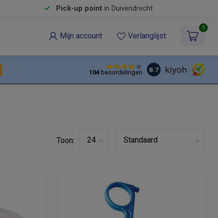
Pick-up point
in Duivendrecht
0
Mijn account
Verlanglijst
8.7
104
beoordelingen
Toon: