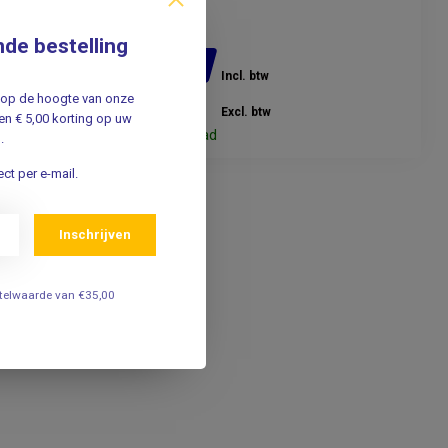
30stuks
nde bestelling
12,95
Incl. btw
jf op de hoogte van onze
11,88
Excl. btw
n € 5,00 korting op uw
Op voorraad
.
ct per e-mail.
Inschrijven
estelwaarde van €35,00