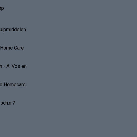
op
hulpmiddelen
r Home Care
 - A. Vos en
and Homecare
sch.nl?