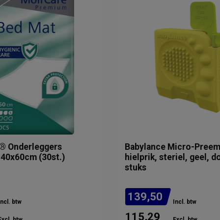
e® Onderleggers
Babylance Micro-Preem
40x60cm (30st.)
hielprik, steriel, geel, 
stuks
139,50
Incl. btw
Incl. btw
115,29
Excl. btw
Excl. btw