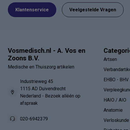
Klantenservice
Veelgestelde Vragen
Vosmedisch.nl - A. Vos en
Categor
Zoons B.V.
Artsen
Medische en Thuiszorg artikelen
Verbandartik
EHBO - BHV
Industrieweg 45
1115 AD Duivendrecht
Verpleegkun
Nederland - Bezoek alléén op
HAIO / AIO
afspraak
Anatomie
020-6942379
Verloskunde