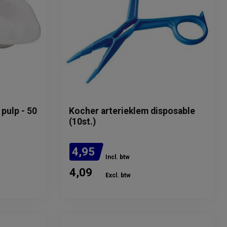
pulp - 50
Kocher arterieklem disposable
(10st.)
4,95
Incl. btw
4,09
Excl. btw