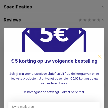
Specificaties
Reviews
Gerelateerde producten
OMRON
Omron Bovenarm manchet -
€39,95
Omron M+L 22-42cm
€ 5 korting op uw volgende bestelling
.
Schrijf u in voor onze nieuwsbrief en blijf op de hoogte van onze
OMRON
nieuwste producten. U ontvangt bovendien € 5,00 korting op uw
Omron Bovenarm manchet -
volgende aankoop.
Omron HBP 1120-E en HBP
€49,50
1320-E
De kortingscode ontvangt u direct per e-mail.
.
OMRON