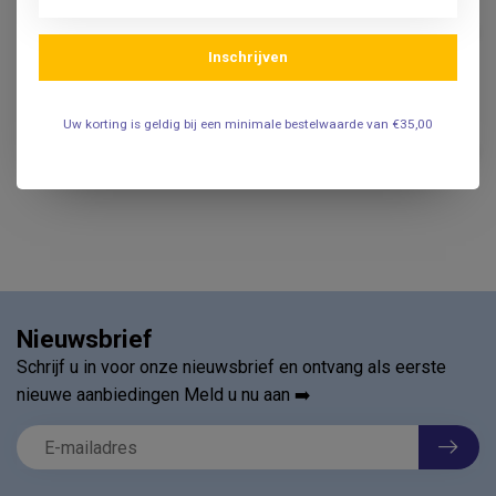
Omron Omron Comfort
€43,95
manchet - 22-42 cm
Inschrijven
.
Uw korting is geldig bij een minimale bestelwaarde van €35,00
Manchet covers (100st.)
€16,95
.
Nieuwsbrief
Schrijf u in voor onze nieuwsbrief en ontvang als eerste
nieuwe aanbiedingen Meld u nu aan ➡️