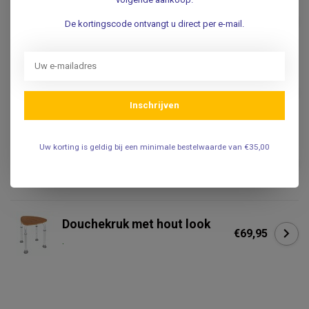
Douchestoel
Wandbevestiging - Deluxe
€229,00
met armleuningen
De kortingscode ontvangt u direct per e-mail.
€199,00
.
Antislip douchemat - 55 x 55
cm
€17,50
Niet op voorraad
Inschrijven
Douchestoel met
Uw korting is geldig bij een minimale bestelwaarde van €35,00
armleuningen en
€79,95
douchekophouder
.
Douchekruk met hout look
€69,95
.