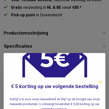
Gratis
verzending in
NL & BE
vanaf
€85 *
Pick-up point
in Duivendrecht
Productomschrijving
Specificaties
Reviews
Gerelateerde producten
€ 5 korting op uw volgende bestelling
Douchestoel opvouwbaar
met hygiëne uitsparing
€119,50
Niet op voorraad
Schrijf u in voor onze nieuwsbrief en blijf op de hoogte van onze
nieuwste producten. U ontvangt bovendien € 5,00 korting op uw
volgende aankoop.