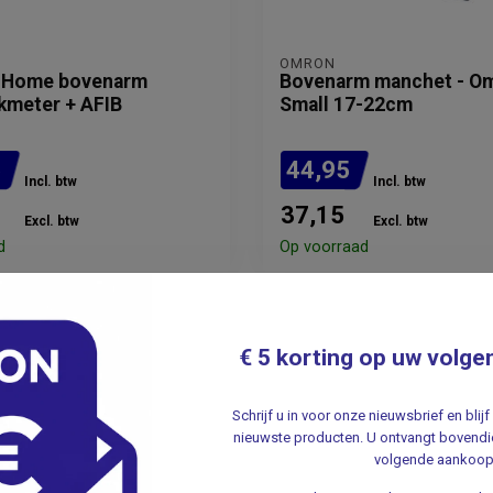
OMRON
 Home bovenarm
Bovenarm manchet - Om
kmeter + AFIB
Small 17-22cm
5
44,95
Incl. btw
Incl. btw
37,15
Excl. btw
Excl. btw
d
Op voorraad
€ 5 korting op uw volge
Schrijf u in voor onze nieuwsbrief en bli
nieuwste producten. U ontvangt bovendie
volgende aankoop