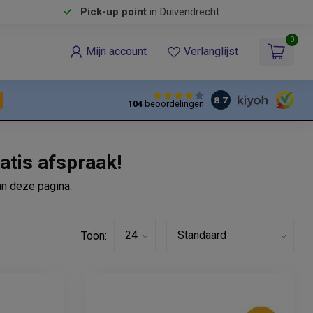
Pick-up point
in Duivendrecht
0
Mijn account
Verlanglijst
8.7
104
beoordelingen
atis afspraak!
an deze pagina.
Toon: