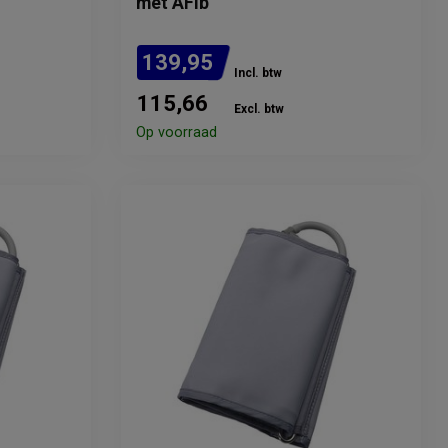
met AFib
139,95
Incl. btw
115,66
Excl. btw
Op voorraad