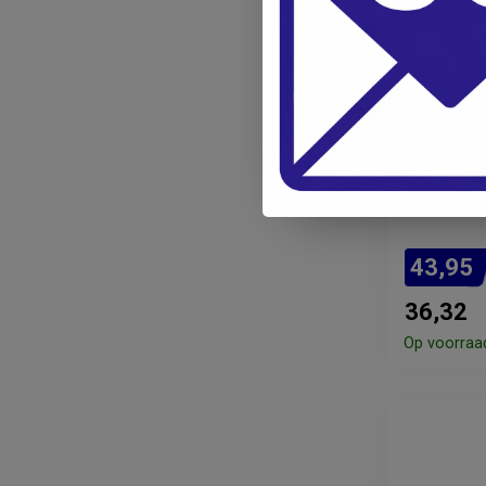
OMRON
Omron Co
cm
43,95
36,32
Op voorraa