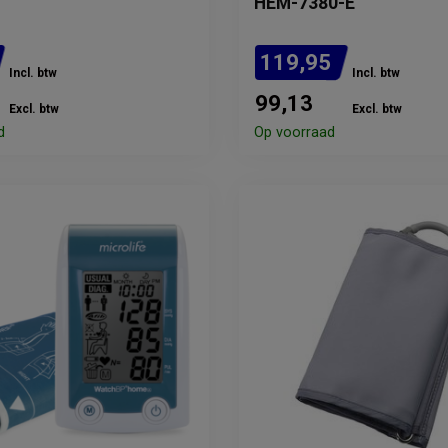
HEM-7380-E
119,95
Incl. btw
Incl. btw
99,13
Excl. btw
Excl. btw
d
Op voorraad