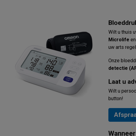
Bloeddru
Wilt u thuis
Microlife
e
uw arts rege
Onze bloeddr
detectie (AF
Laat u ad
Wilt u perso
button!
Afspra
Wanneer 