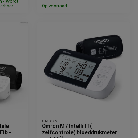
n - Wordt
eerbaar.
Op voorraad
OMRON
tale
Omron M7 Intelli IT(
Fib -
zelfcontrole) bloeddrukmeter