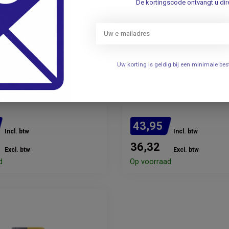
De kortingscode ontvangt u dire
Uw korting is geldig bij een minimale b
MICROLIFE
mfort manchet - 22-42
4G Soft Manchet Large/
32 - 52cm
43,95
Incl. btw
Incl. btw
36,32
Excl. btw
Excl. btw
d
Op voorraad