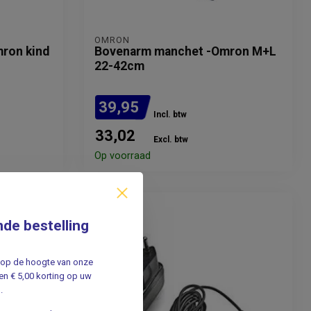
OMRON
ron kind
Bovenarm manchet -Omron M+L
22-42cm
39,95
Incl. btw
33,02
Excl. btw
Op voorraad
nde bestelling
jf op de hoogte van onze
n € 5,00 korting op uw
.