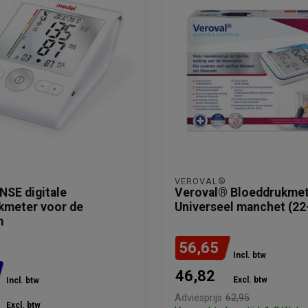
VEROVAL®
NSE digitale
Veroval® Bloeddrukmet
kmeter voor de
Universeel manchet (2
m
56,65
Incl. btw
46,82
Excl. btw
Incl. btw
Adviesprijs
62,95
Excl. btw