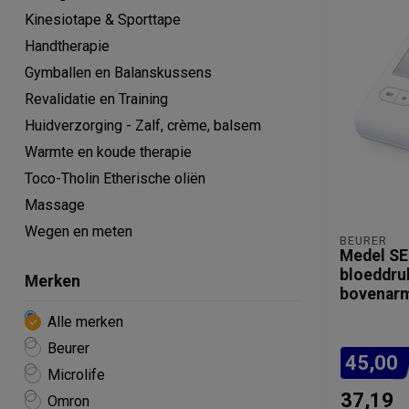
Kinesiotape & Sporttape
Handtherapie
Gymballen en Balanskussens
Revalidatie en Training
Huidverzorging - Zalf, crème, balsem
Warmte en koude therapie
Toco-Tholin Etherische oliën
Massage
Wegen en meten
BEURER
Medel SE
bloeddru
Merken
bovenar
Alle merken
Beurer
45,00
Microlife
37,19
Omron