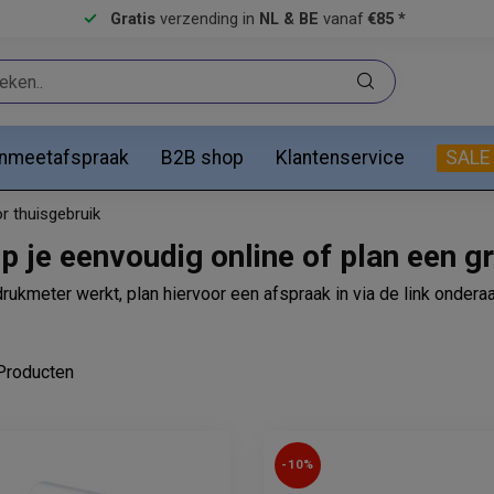
Gratis
verzending in
NL & BE
vanaf
€85 *
anmeetafspraak
B2B shop
Klantenservice
SALE
r thuisgebruik
 je eenvoudig online of plan een gr
drukmeter werkt, plan hiervoor een afspraak in via de link ondera
roducten
-10%