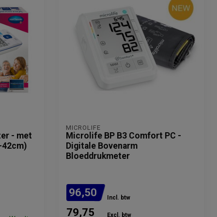
MICROLIFE
er - met
Microlife BP B3 Comfort PC -
2-42cm)
Digitale Bovenarm
Bloeddrukmeter
96,50
Incl. btw
79,75
Excl. btw