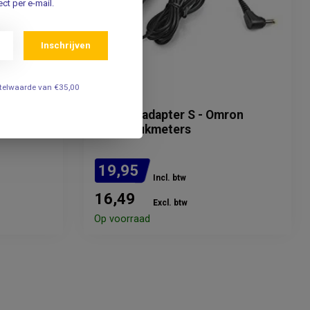
ct per e-mail.
Inschrijven
estelwaarde van €35,00
OMRON
X-Large -
Lichtnetadapter S - Omron
bloeddrukmeters
19,95
Incl. btw
16,49
Excl. btw
Op voorraad