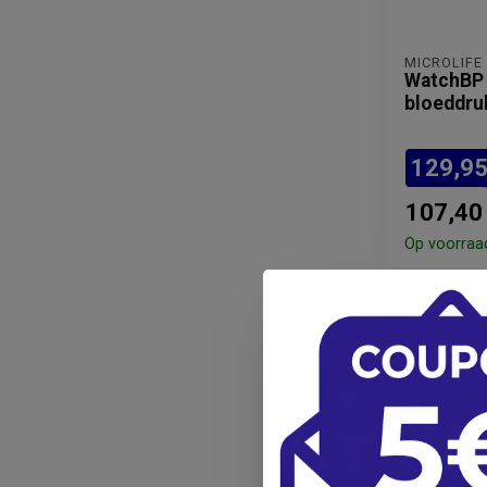
MICROLIFE
WatchBP
bloeddru
129,9
107,40
Op voorraa