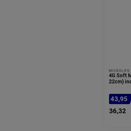
MICROLIFE
4G Soft 
22cm) in
43,95
36,32
Verwachte l