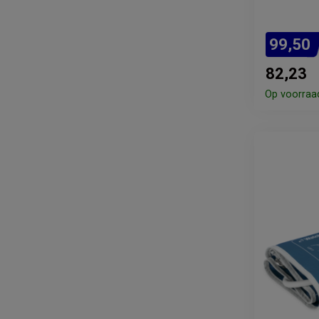
99,50
82,23
Op voorraa