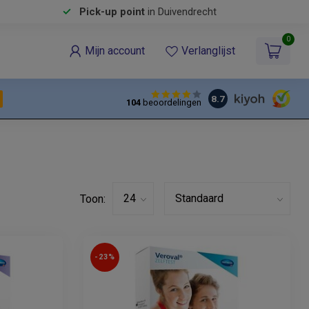
Pick-up point
in Duivendrecht
0
Mijn account
Verlanglijst
8.7
104
beoordelingen
Toon:
-23%