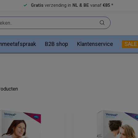
Gratis
verzending in
NL & BE
vanaf
€85 *
anmeetafspraak
B2B shop
Klantenservice
SALE
oducten