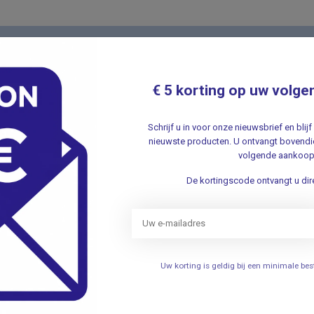
Nieuwsbr
t met onze klantenservice ✔ Altijd
Schrijf u in v
€ 5 korting op uw volge
aanbiedingen 
Schrijf u in voor onze nieuwsbrief en bli
nieuwste producten. U ontvangt bovendie
volgende aankoop
De kortingscode ontvangt u dire
ieën
Informatie
Verhuizing
Uw korting is geldig bij een minimale b
elen
Openingstijden
Persoonlijke uitleg over het g