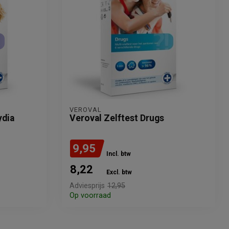
VEROVAL
ydia
Veroval Zelftest Drugs
9,95
Incl. btw
8,22
Excl. btw
Adviesprijs
12,95
Op voorraad