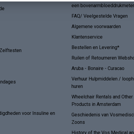
een bovenarmbloeddrukmete
de
FAQ/ Veelgestelde Vragen
Algemene voorwaarden
Klantenservice
Bestellen en Levering*
Zelftesten
Ruilen of Retourneren Websh
Aruba - Bonaire - Curacao
Verhuur Hulpmiddelen / loop
andages
huren
Wheelchair Rentals and Othe
Products in Amsterdam
digdheden voor Insuline en
Geschiedenis van Vosmedisch
Zoons
History of the Vos Medical 