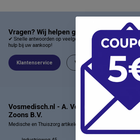
Vragen? Wij helpen graag!
✔ Snelle antwoorden op veelgestelde vragen ✔ Direct contac
hulp bij uw aankoop!
Klantenservice
Veelgestelde Vragen
Vosmedisch.nl - A. Vos en
Categor
Zoons B.V.
Artsen
Medische en Thuiszorg artikelen
Verbandartik
EHBO - BHV
Industrieweg 45