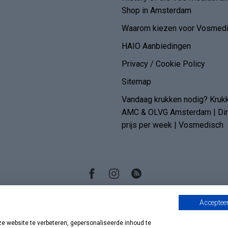
Shop in Amsterdam
Waarom kiezen voor Vosmedi
HAIO Aanbiedingen
Privacy / Cookie Policy
Sitemap
Vandaag krukken nodig? Kruk
AMC & OLVG Amsterdam | Dire
prijs per week | Vosmedisch
Accepteer
 website te verbeteren, gepersonaliseerde inhoud te