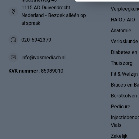
1115 AD Duivendrecht
Verpleegkun
Nederland - Bezoek alléén op
HAIO / AIO
afspraak
Anatomie
020-6942379
Verloskunde
Diabetes en 
info@vosmedisch.nl
Thuiszorg
KVK nummer:
85989010
Fit & Welzijn
Braces en B
Borstkolven
Pedicure
Injectiebeno
Vials
Zakelijk