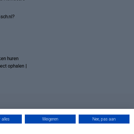
sch.nl?
ken huren
ct ophalen |
 alles
Weigeren
Nee, pas aan