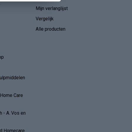
r
Mijn verlanglijst
Vergelijk
Alle producten
op
hulpmiddelen
r Home Care
 - A. Vos en
and Homecare