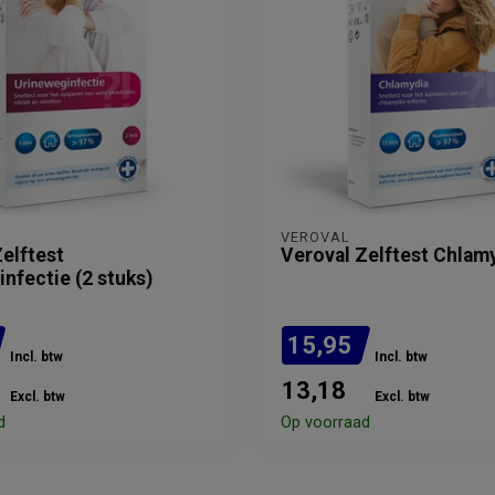
VEROVAL
elftest
Veroval Zelftest Chlam
nfectie (2 stuks)
15,95
Incl. btw
Incl. btw
13,18
Excl. btw
Excl. btw
d
Op voorraad