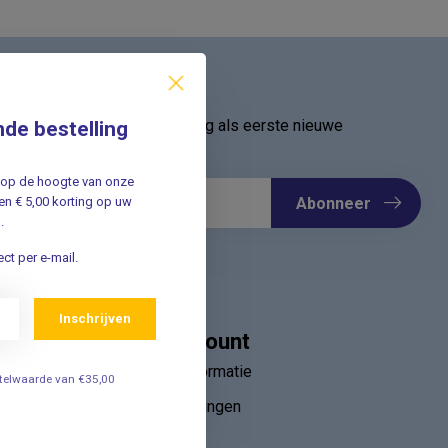
ief
oor onze nieuwsbrief en ontvang als eerste nieuwe
nde bestelling
Meld u nu aan ➡️
jf op de hoogte van onze
Abonneer
n € 5,00 korting op uw
.
ct per e-mail.
Inschrijven
Mijn account
Account informatie
estelwaarde van €35,00
Mijn bestellingen
ebruik van
Mijn tickets