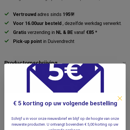
Vertrouwd
adres sinds
1959!
Voor 16.00uur besteld
, dezelfde werkdag verwerkt.
Gratis
verzending in
NL & BE
vanaf
€85 *
Pick-up point
in Duivendrecht
Productomschrijving
Specificaties
Reviews
€ 5 korting op uw volgende bestelling
Gerelateerde producten
Schrijf u in voor onze nieuwsbrief en blijf op de hoogte van onze
nieuwste producten. U ontvangt bovendien € 5,00 korting op uw
Anatomisch Skelet | 180cm