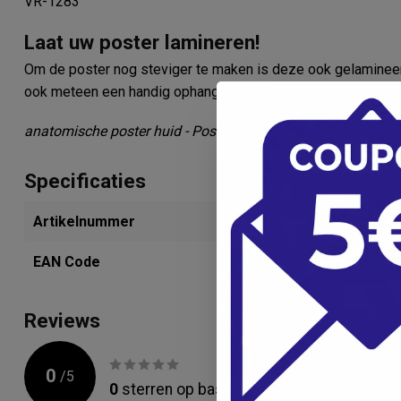
VR-1283
Laat uw poster lamineren!
Om de poster nog steviger te maken is deze ook gelamineerd 
ook meteen een handig ophangsysteem mee en de poster ka
anatomische poster huid - Poster skin - anatomie menselijk
Specificaties
Artikelnummer
280232002
EAN Code
4053083006
Reviews
0
/
5
0
sterren op basis van
0
beoordelingen