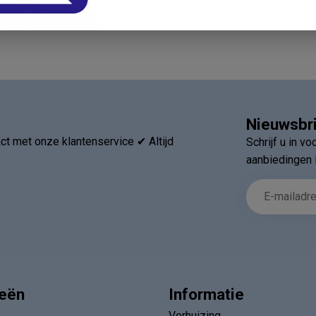
Nieuwsbr
t met onze klantenservice ✔ Altijd
Schrijf u in v
aanbiedingen 
ieën
Informatie
Verhuizing