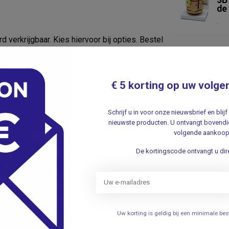
3B
de
.
verkrijgbaar. Kies hiervoor bij opties. Bestel
3B 
n direct aan de muur!
3B
de
 lichaam
.
€ 5 korting op uw volge
Schrijf u in voor onze nieuwsbrief en bli
nieuwste producten. U ontvangt bovendie
volgende aankoop
588
De kortingscode ontvangt u dire
Uw korting is geldig bij een minimale b
Je beoordeling toevoegen