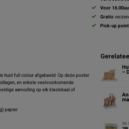
Voor 16.00uu
Gratis
verzen
Pick-up point
Gerelate
Hu
– 
e huid full colour afgebeeld. Op deze poster
.
huidlagen, en enkele veelvoorkomende
dige aanvulling op elk klaslokaal of
An
ma
Nie
) papier.
3B 