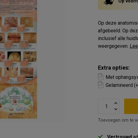
Op voorr
Op deze anatomisch
afgebeeld. Op dez
inclusief alle hui
weergegeven.
Lee
Extra opties:
Met ophangsys
Gelamineerd (
Toevoegen om te ve
Vertrouwd
ad