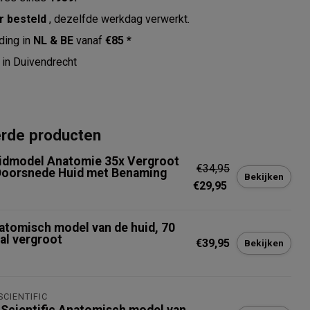
r besteld
, dezelfde werkdag verwerkt.
ding in
NL & BE
vanaf
€85 *
in Duivendrecht
erde producten
idmodel Anatomie 35x Vergroot
€34,95
Doorsnede Huid met Benaming
Bekijken
€29,95
atomisch model van de huid, 70
al vergroot
€39,95
Bekijken
t op voorraad
SCIENTIFIC