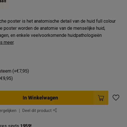
aad
e poster is het anatomische detail van de huid full colour
e poster worden de anatomie van de menselijke huid,
dlagen, en enkele veelvoorkomende huidpathologieën
s meer
.
teem (+€7,95)
+€9,95)
In Winkelwagen
rgelijken
Deel dit product
res sinds
1959!