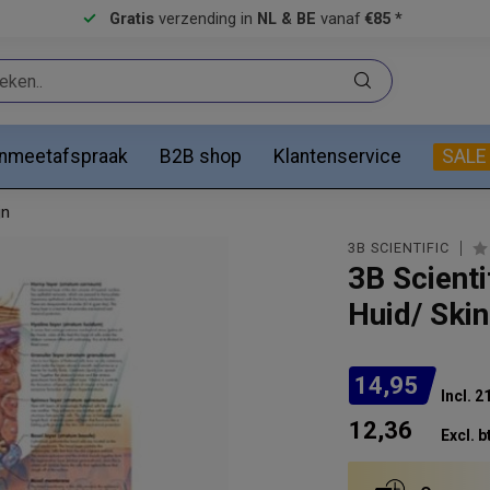
Gratis
verzending in
NL & BE
vanaf
€85 *
anmeetafspraak
B2B shop
Klantenservice
SALE
jn
3B SCIENTIFIC
3B Scient
Huid/ Skin
14,95
Incl. 
12,36
Excl. b