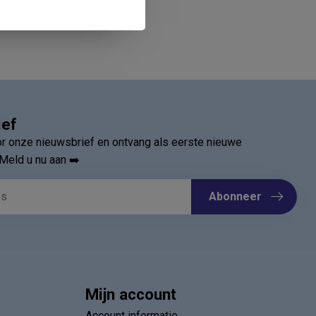
ief
oor onze nieuwsbrief en ontvang als eerste nieuwe
Meld u nu aan ➡️
Abonneer
Mijn account
Account informatie