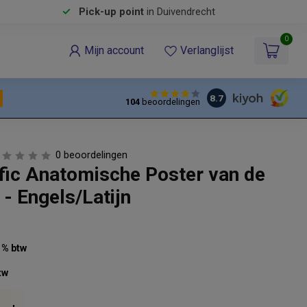
Pick-up point
in Duivendrecht
0
Mijn account
Verlanglijst
8.7
104
beoordelingen
0 beoordelingen
ific Anatomische Poster van de
 - Engels/Latijn
21% btw
tw