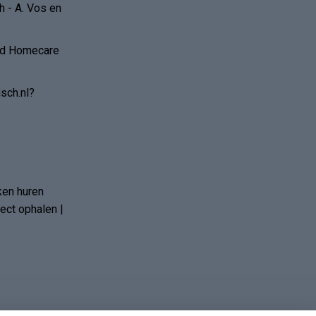
 - A. Vos en
and Homecare
sch.nl?
ken huren
ct ophalen |