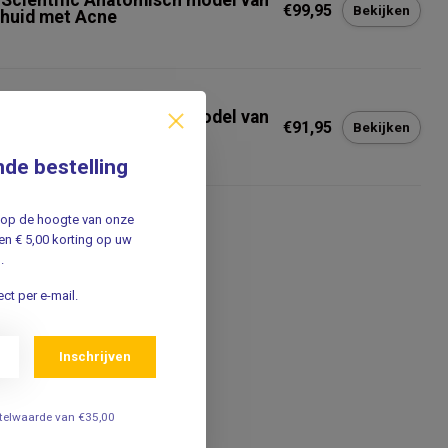
 Scientific Anatomisch model van
€99,95
Bekijken
 huid met Acne
SCIENTIFIC
 Scientific Anatomisch model van
€91,95
Bekijken
 huid, 40 maal vergroot
nde bestelling
jf op de hoogte van onze
n € 5,00 korting op uw
.
ct per e-mail.
Inschrijven
estelwaarde van €35,00