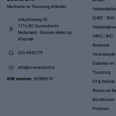
Medische en Thuiszorg artikelen
Verbandartik
EHBO - BHV
Industrieweg 45
1115 AD Duivendrecht
Verpleegkun
Nederland - Bezoek alléén op
HAIO / AIO
afspraak
Anatomie
020-6942379
Verloskunde
Diabetes en 
info@vosmedisch.nl
Thuiszorg
KVK nummer:
85989010
Fit & Welzijn
Braces en B
Borstkolven
Pedicure