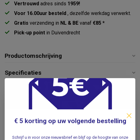
Vertrouwd
adres sinds
1959!
Voor 16.00uur besteld
, dezelfde werkdag verwerkt.
Gratis
verzending in
NL & BE
vanaf
€85 *
Pick-up point
in Duivendrecht
Productomschrijving
Specificaties
Reviews
Gerelateerde producten
€ 5 korting op uw volgende bestelling
VOSMEDISCH
Vosmedisch Anatomie
€14,95
Poster Menselijk Skelet -
Schrijf u in voor onze nieuwsbrief en blijf op de hoogte van onze