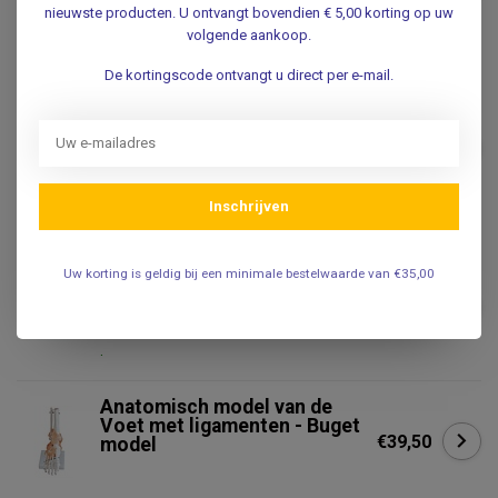
€11,99
Nederlands/ Latijn
nieuwste producten. U ontvangt bovendien € 5,00 korting op uw
.
volgende aankoop.
De kortingscode ontvangt u direct per e-mail.
3B SCIENTIFIC
3B Scientific Anatomisch
model van de Voet met
€327,95
ligamenten en spieren - 3B
Scientific
.
Inschrijven
3B SCIENTIFIC
Uw korting is geldig bij een minimale bestelwaarde van €35,00
3B Scientific Anatomisch
model van de Huid, Nagel en
€67,95
Haarzakje
.
Anatomisch model van de
Voet met ligamenten - Buget
€39,50
model
Niet op voorraad