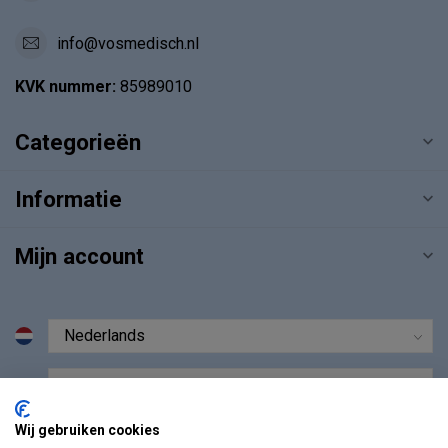
info@vosmedisch.nl
KVK nummer:
85989010
Categorieën
Informatie
Mijn account
€
Wij gebruiken cookies