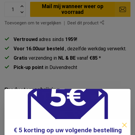
Mail mij wanneer weer op
voorraad
Toevoegen om te vergelijken
Deel dit product
Vertrouwd
adres sinds
1959!
Voor 16.00uur besteld
, dezelfde werkdag verwerkt.
Gratis
verzending in
NL & BE
vanaf
€85 *
Pick-up point
in Duivendrecht
Productomschrijving
Specificaties
Reviews
€ 5 korting op uw volgende bestelling