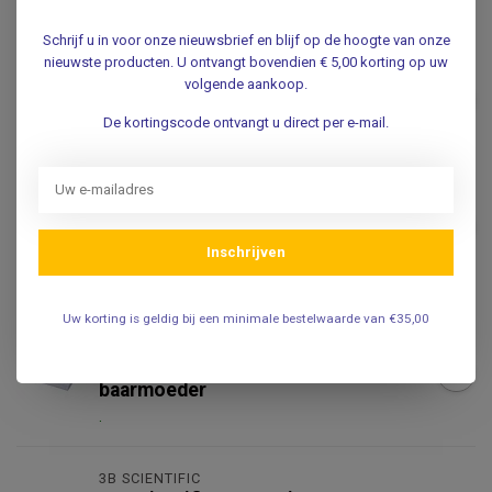
Gerelateerde producten
Schrijf u in voor onze nieuwsbrief en blijf op de hoogte van onze
nieuwste producten. U ontvangt bovendien € 5,00 korting op uw
Speldje van een foetus
volgende aankoop.
€5,95
.
De kortingscode ontvangt u direct per e-mail.
ERLER ZIMMER
Erler Zimmer Anatomisch
model van de baarmoeder
€79,95
met ziekten
Inschrijven
.
Uw korting is geldig bij een minimale bestelwaarde van €35,00
ERLER ZIMMER
Erler Zimmer Anatomisch
model van een gezonde
€79,95
baarmoeder
.
3B SCIENTIFIC