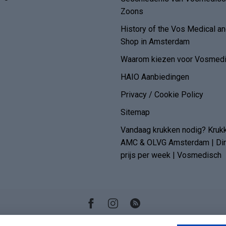
Zoons
History of the Vos Medical 
Shop in Amsterdam
Waarom kiezen voor Vosmedi
HAIO Aanbiedingen
Privacy / Cookie Policy
Sitemap
Vandaag krukken nodig? Kruk
AMC & OLVG Amsterdam | Dire
prijs per week | Vosmedisch