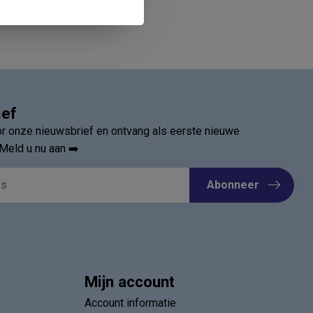
ief
oor onze nieuwsbrief en ontvang als eerste nieuwe
Meld u nu aan ➡️
Abonneer
Mijn account
Account informatie