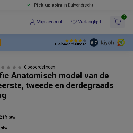
Pick-up point
in Duivendrecht
0
Mijn account
Verlanglijst
8.7
104
beoordelingen
0 beoordelingen
ific Anatomisch model van de
eerste, tweede en derdegraads
ng
. 21% btw
 btw