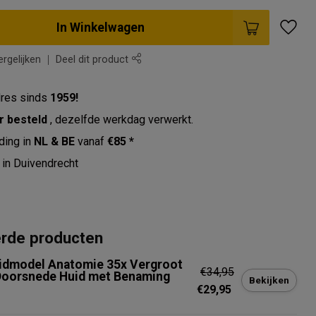
In Winkelwagen
rgelijken
Deel dit product
res sinds
1959!
r besteld
, dezelfde werkdag verwerkt.
ding in
NL & BE
vanaf
€85 *
in Duivendrecht
erde producten
idmodel Anatomie 35x Vergroot
€34,95
Doorsnede Huid met Benaming
Bekijken
€29,95