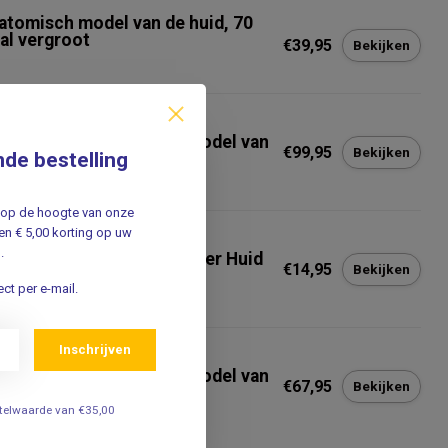
atomisch model van de huid, 70
al vergroot
€39,95
Bekijken
t op voorraad
SCIENTIFIC
 Scientific Anatomisch model van
€99,95
Bekijken
nde bestelling
 huid met Acne
jf op de hoogte van onze
n € 5,00 korting op uw
SCIENTIFIC
.
 Scientific Anatomie Poster Huid
€14,95
Bekijken
ngels/ Latijn
ct per e-mail.
Inschrijven
SCIENTIFIC
 Scientific Anatomisch model van
€67,95
Bekijken
 Huid, Nagel en Haarzakje
estelwaarde van €35,00