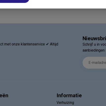
Nieuwsbr
t met onze klantenservice ✔ Altijd
Schrijf u in v
aanbiedingen 
ieën
Informatie
Verhuizing