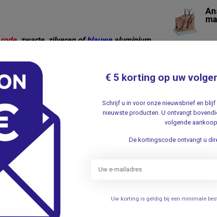
An
ma
Nie
e
rode
, zwarte, zilveren of
blauwe
aluminium
op elke gewenste plek geplaatst kan worden.
3B 
3B
€ 5 korting op uw volge
de
.
Schrijf u in voor onze nieuwsbrief en bli
nieuwste producten. U ontvangt bovendie
3B 
volgende aankoop
3B
- E
086
De kortingscode ontvangt u dire
.
3B 
3B
de
Je beoordeling toevoegen
Uw korting is geldig bij een minimale b
.