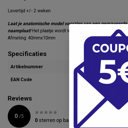
Levertijd +/- 2 weken
Laat je anatomische model voorzien van een gegraveerd
naamplaat!
Het plaatje wordt los meegezonden zodat deze 
Afmeting: 40mmx10mm
Specificaties
Artikelnummer
280233702
EAN Code
4053083047
Reviews
0
/
5
0
sterren op basis van
0
beoordelingen