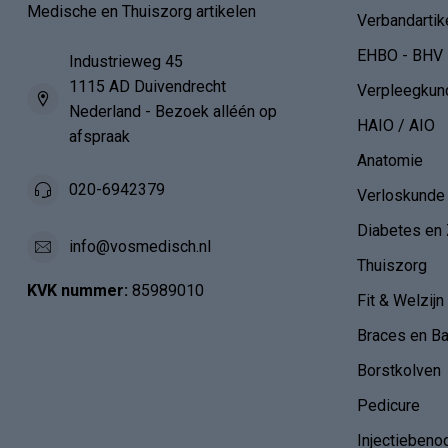
Medische en Thuiszorg artikelen
Verbandartik
EHBO - BHV
Industrieweg 45
1115 AD Duivendrecht
Verpleegkun
Nederland - Bezoek alléén op
HAIO / AIO
afspraak
Anatomie
020-6942379
Verloskunde
Diabetes en 
info@vosmedisch.nl
Thuiszorg
KVK nummer:
85989010
Fit & Welzijn
Braces en B
Borstkolven
Pedicure
Injectiebeno