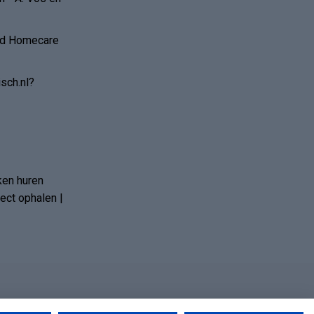
and Homecare
sch.nl?
ken huren
ct ophalen |