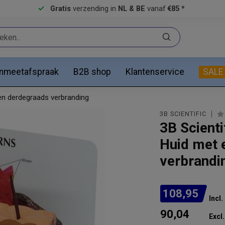
Gratis
verzending in
NL & BE
vanaf
€85 *
anmeetafspraak
B2B shop
Klantenservice
SALE
en derdegraads verbranding
3B SCIENTIFIC
3B Scient
Huid met 
verbrandi
108,95
Incl
90,04
Excl.