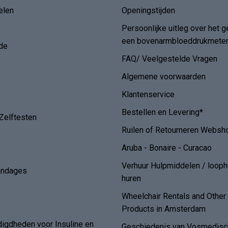
elen
Openingstijden
Persoonlijke uitleg over het g
een bovenarmbloeddrukmete
de
FAQ/ Veelgestelde Vragen
Algemene voorwaarden
Klantenservice
Bestellen en Levering*
Zelftesten
Ruilen of Retourneren Websh
Aruba - Bonaire - Curacao
Verhuur Hulpmiddelen / loop
andages
huren
Wheelchair Rentals and Othe
Products in Amsterdam
digdheden voor Insuline en
Geschiedenis van Vosmedisch