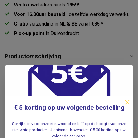
Vertrouwd
adres sinds
1959!
Voor 16.00uur besteld
, dezelfde werkdag verwerkt.
Gratis
verzending in
NL & BE
vanaf
€85 *
Pick-up point
in Duivendrecht
Productomschrijving
Specificaties
Reviews
€ 5 korting op uw volgende bestelling
Gerelateerde producten
Schrijf u in voor onze nieuwsbrief en blijf op de hoogte van onze
SATILLO
nieuwste producten. U ontvangt bovendien € 5,00 korting op uw
Satillo Anatomisch pincet -
€5,95
10,5cm
volgende aankoop.