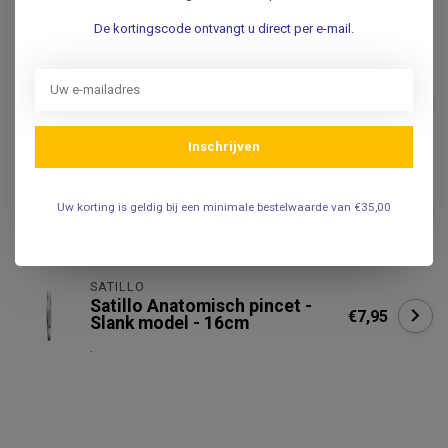
.
De kortingscode ontvangt u direct per e-mail.
SATILLO
Satillo Microscopie pincet
€8,95
Recht 15cm
.
Inschrijven
Anatomisch pincet - 20cm
€11,95
Uw korting is geldig bij een minimale bestelwaarde van €35,00
.
SATILLO
Satillo Anatomisch pincet -
€7,95
Slank model - 16cm
.