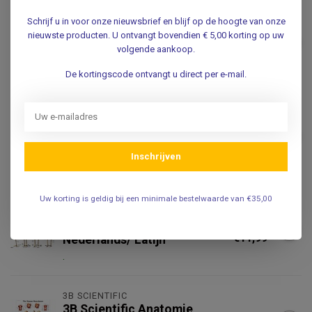
3B SCIENTIFIC
Schrijf u in voor onze nieuwsbrief en blijf op de hoogte van onze
3B Scientific Anatomie
nieuwste producten. U ontvangt bovendien € 5,00 korting op uw
Poster Hand & Pols -
€14,95
volgende aankoop.
Engels/Latijn
.
De kortingscode ontvangt u direct per e-mail.
3B SCIENTIFIC
3B Scientific Anatomie
Poster Voet & Enkel -
€14,95
Engels/Latijn
Inschrijven
.
Uw korting is geldig bij een minimale bestelwaarde van €35,00
VOSMEDISCH
Vosmedisch Anatomie
€14,95
Poster Menselijk Skelet -
€11,99
Nederlands/ Latijn
.
3B SCIENTIFIC
3B Scientific Anatomie