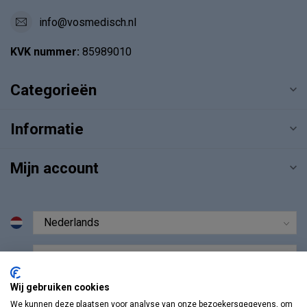
info@vosmedisch.nl
KVK nummer:
85989010
Categorieën
Informatie
Mijn account
€
Wij gebruiken cookies
We kunnen deze plaatsen voor analyse van onze bezoekersgegevens, om