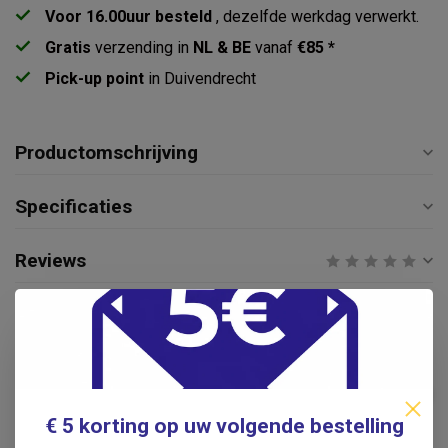
Voor 16.00uur besteld
, dezelfde werkdag verwerkt.
Gratis
verzending in
NL & BE
vanaf
€85 *
Pick-up point
in Duivendrecht
Productomschrijving
Specificaties
Reviews
Gerelateerde producten
Anatomie Poster Spieren -
€14,95
Nederlands/Latijn
€9,95
.
€ 5 korting op uw volgende bestelling