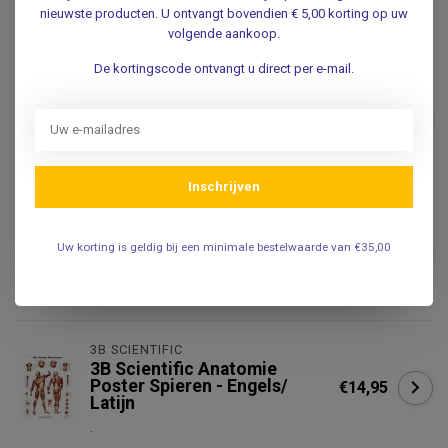
Engels/Latijn
nieuwste producten. U ontvangt bovendien € 5,00 korting op uw
.
volgende aankoop.
De kortingscode ontvangt u direct per e-mail.
3B SCIENTIFIC
3B Scientific Anatomie
Poster Voet & Enkel -
€14,95
Engels/Latijn
.
Inschrijven
VOSMEDISCH
Vosmedisch Anatomie
€14,95
Uw korting is geldig bij een minimale bestelwaarde van €35,00
Poster Menselijk Skelet -
€11,99
Nederlands/ Latijn
.
3B SCIENTIFIC
3B Scientific Anatomie
Poster Spieren - Engels/
€14,95
Latijn
.