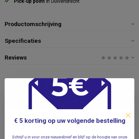
Pick-up point
in Duivendrecht
Productomschrijving
Specificaties
Reviews
Gerelateerde producten
Anatomie Poster Spieren -
€14,95
Nederlands/Latijn
€9,95
.
€ 5 korting op uw volgende bestelling
3B SCIENTIFIC
3B Scientific Anatomie
Poster Hand & Pols -
€14,95
Schrijf u in voor onze nieuwsbrief en blijf op de hoogte van onze