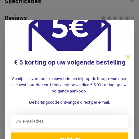
Specificaties
Reviews
Gerelateerde producten
Anti-slip mat rechthoekig
35,5 x 25,5 cm Blauw
€31,95
€ 5 korting op uw volgende bestelling
.
Schrijf u in voor onze nieuwsbrief en blijf op de hoogte van onze
Anti-slip mat rond 19 cm
nieuwste producten. U ontvangt bovendien € 5,00 korting op uw
Blauw of Rood
€14,95
volgende aankoop.
.
De kortingscode ontvangt u direct per e-mail.
Anti-slip flesopener
€6,95
.
Inschrijven