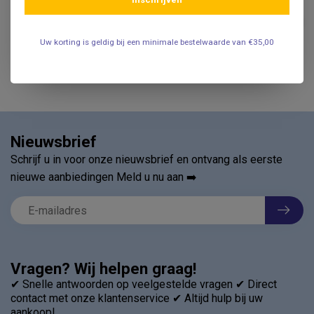
Anti-slip mat rechthoekig
Rood 25,5 x 18,5 cm
€19,95
.
Uw korting is geldig bij een minimale bestelwaarde van €35,00
Nieuwsbrief
Schrijf u in voor onze nieuwsbrief en ontvang als eerste
nieuwe aanbiedingen Meld u nu aan ➡️
Vragen? Wij helpen graag!
✔ Snelle antwoorden op veelgestelde vragen ✔ Direct
contact met onze klantenservice ✔ Altijd hulp bij uw
aankoop!