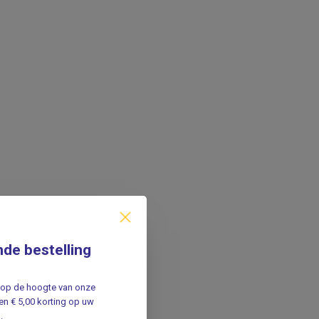
nde bestelling
jf op de hoogte van onze
n € 5,00 korting op uw
.