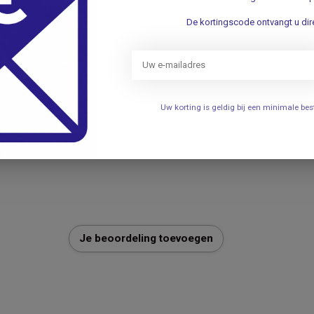
De kortingscode ontvangt u dire
de combinatie van comfort, hygiëne en
scherming in elke situatie.
Uw korting is geldig bij een minimale b
015
Je beoordeling toevoegen