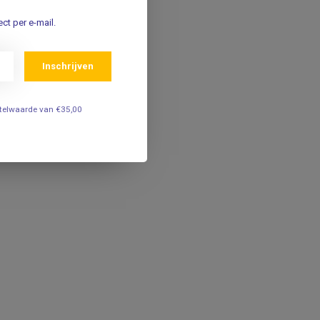
ct per e-mail.
Inschrijven
estelwaarde van €35,00