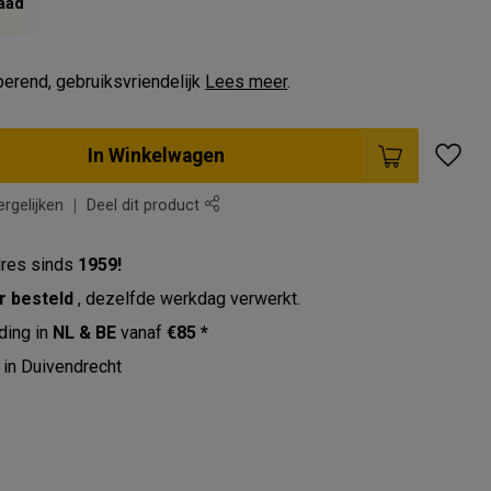
aad
erend, gebruiksvriendelijk
Lees meer
.
In Winkelwagen
rgelijken
Deel dit product
res sinds
1959!
r besteld
, dezelfde werkdag verwerkt.
ding in
NL & BE
vanaf
€85 *
in Duivendrecht