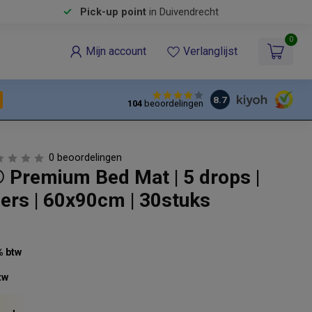
Pick-up point
in Duivendrecht
0
Mijn account
Verlanglijst
8.7
104
beoordelingen
0 beoordelingen
 ​Premium Bed Mat | 5 drops |
ers | 60x90cm | 30stuks
% btw
tw