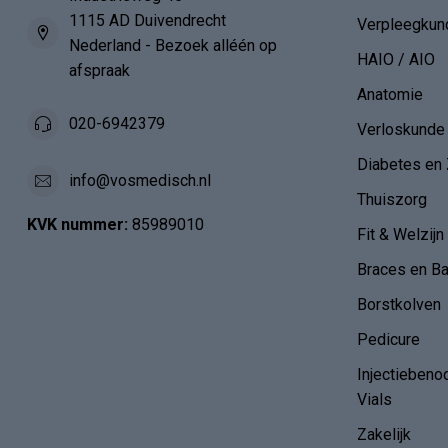
1115 AD Duivendrecht
Verpleegkun
Nederland - Bezoek alléén op
HAIO / AIO
afspraak
Anatomie
020-6942379
Verloskunde
Diabetes en 
info@vosmedisch.nl
Thuiszorg
KVK nummer:
85989010
Fit & Welzijn
Braces en B
Borstkolven
Pedicure
Injectiebeno
Vials
Zakelijk