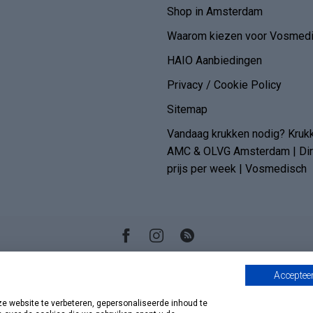
Shop in Amsterdam
Waarom kiezen voor Vosmedi
HAIO Aanbiedingen
Privacy / Cookie Policy
Sitemap
Vandaag krukken nodig? Kruk
AMC & OLVG Amsterdam | Dire
prijs per week | Vosmedisch
Accepteer
 website te verbeteren, gepersonaliseerde inhoud te