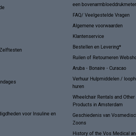
een bovenarmbloeddrukmete
de
FAQ/ Veelgestelde Vragen
Algemene voorwaarden
Klantenservice
Bestellen en Levering*
Zelftesten
Ruilen of Retourneren Websh
Aruba - Bonaire - Curacao
Verhuur Hulpmiddelen / loop
andages
huren
Wheelchair Rentals and Othe
Products in Amsterdam
digdheden voor Insuline en
Geschiedenis van Vosmedisch
Zoons
History of the Vos Medical 