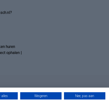
sch.nl?
ken huren
ct ophalen |
 alles
Weigeren
Nee, pas aan