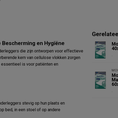
Gerelate
e Bescherming en Hygiëne
​M
40
erleggers die zijn ontworpen voor effectieve
.
rberende kern van cellulose vlokken zorgen
ssentieel is voor patiënten en
​M
​M
Mat
60
.
nderleggers stevig op hun plaats en
op bed, in een stoel of op andere