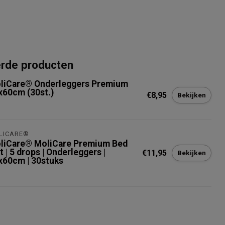
erde producten
oliCare® Onderleggers Premium
x60cm (30st.)
€8,95
Bekijken
OLICARE®
oliCare® ​MoliCare Premium Bed
 | 5 drops | Onderleggers |
€11,95
Bekijken
x60cm | 30stuks