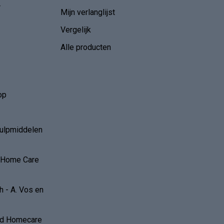
r
Mijn verlanglijst
Vergelijk
Alle producten
op
hulpmiddelen
r Home Care
 - A. Vos en
and Homecare