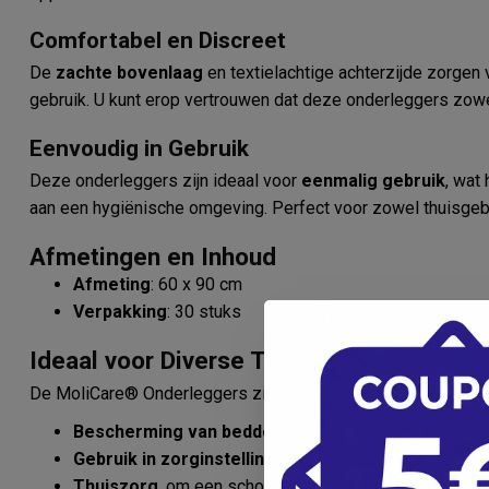
Comfortabel en Discreet
De
zachte bovenlaag
en textielachtige achterzijde zorgen
gebruik. U kunt erop vertrouwen dat deze onderleggers zowe
Eenvoudig in Gebruik
Deze onderleggers zijn ideaal voor
eenmalig gebruik
, wat
aan een hygiënische omgeving. Perfect voor zowel thuisgebru
Afmetingen en Inhoud
Afmeting
: 60 x 90 cm
Verpakking
: 30 stuks
Ideaal voor Diverse Toepassingen
De MoliCare® Onderleggers zijn perfect voor:
Bescherming van bedden, stoelen en meubels
tege
Gebruik in zorginstellingen
, waar hygiëne en comfort
Thuiszorg
, om een schone en veilige omgeving te wa