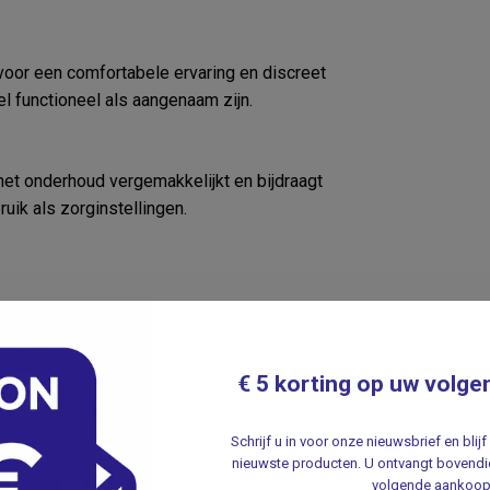
 voor een comfortabele ervaring en discreet
l functioneel als aangenaam zijn.
 het onderhoud vergemakkelijkt en bijdraagt
ik als zorginstellingen.
€ 5 korting op uw volge
n vocht en vlekken.
Schrijf u in voor onze nieuwsbrief en bli
 essentieel zijn.
nieuwste producten. U ontvangt bovendie
arborgen.
volgende aankoop