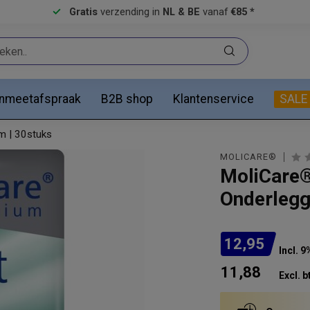
Gratis
verzending in
NL & BE
vanaf
€85 *
anmeetafspraak
B2B shop
Klantenservice
SALE
m | 30stuks
​MOLICARE®
​MoliCare®
Onderlegg
12,95
Incl. 9
11,88
Excl. b