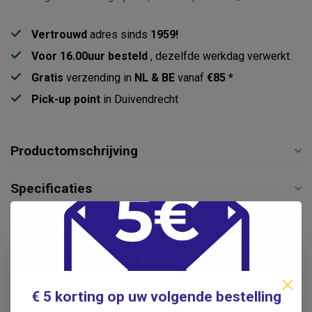
Vertrouwd
adres sinds
1959!
Voor 16.00uur besteld
, dezelfde werkdag verwerkt.
Gratis
verzending in
NL & BE
vanaf
€85 *
Pick-up point
in Duivendrecht
Productomschrijving
Specificaties
Reviews
Gerelateerde producten
€ 5 korting op uw volgende bestelling
KERN