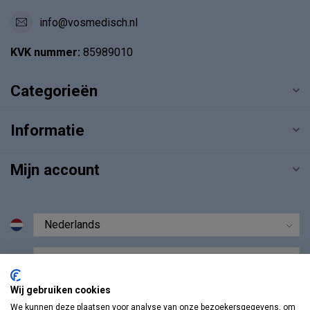
info@vosmedisch.nl
KVK nummer:
85989010
Categorieën
Informatie
Mijn account
€
Wij gebruiken cookies
We kunnen deze plaatsen voor analyse van onze bezoekersgegevens, om