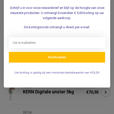
KERN Digitale unster 15kg
€79,95
Schrijf u in voor onze nieuwsbrief en blijf op de hoogte van onze
.
nieuwste producten. U ontvangt bovendien € 5,00 korting op uw
volgende aankoop.
KERN
De kortingscode ontvangt u direct per e-mail.
KERN Digitale unster 10kg -
€72,50
hangweegschaal.
.
SOEHNLE
Inschrijven
Soehnle Soehnle 8320
Opvouwbare
€199,95
Babyweegschaal
.
Uw korting is geldig bij een minimale bestelwaarde van €35,00
KERN
KERN Digitale unster 5kg
€70,95
.
SECA