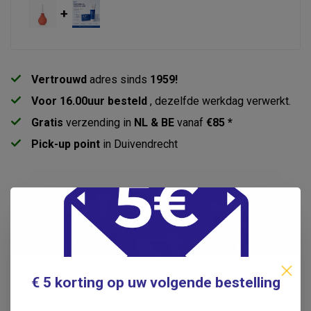
+
Vertrouwd
adres sinds
1959!
Voor 16.00uur besteld
, dezelfde werkdag verwerkt.
Gratis
verzending in
NL & BE
vanaf
€85 *
Pick-up point
in Duivendrecht
Productomschrijving
Specificaties
Reviews
€ 5 korting op uw volgende bestelling