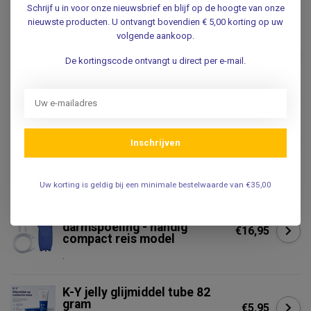
Gerelateerde producten
Schrijf u in voor onze nieuwsbrief en blijf op de hoogte van onze
nieuwste producten. U ontvangt bovendien € 5,00 korting op uw
Vrouwendouche - vaginale
volgende aankoop.
douche - ballon spuit met
€12,50
gebogen cannule - 294ml
De kortingscode ontvangt u direct per e-mail.
.
REPROP
Reprop Reprop Clyster
Clisma 750 ml - Klysma
€39,50
Inschrijven
Starterset Basic
.
Uw korting is geldig bij een minimale bestelwaarde van €35,00
Klysma set - 2 liter - Enema
voor darmreiniging en
darmspoeling - handig
€16,95
compact reis model
.
K-Y jelly glijmiddel tube 82
gram
€5,95