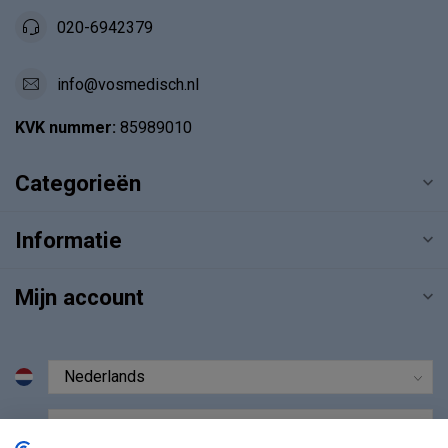
020-6942379
info@vosmedisch.nl
KVK nummer:
85989010
Categorieën
Informatie
Mijn account
€