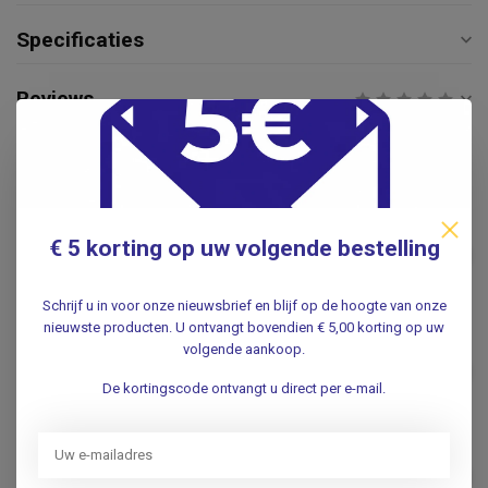
Specificaties
Reviews
Gerelateerde producten
PRÄMETA
Prämeta Stuwband Groen
€ 5 korting op uw volgende bestelling
€48,95
Prämeta
.
Schrijf u in voor onze nieuwsbrief en blijf op de hoogte van onze
nieuwste producten. U ontvangt bovendien € 5,00 korting op uw
volgende aankoop.
Stuwband Vosmed Color
€12,50
.
De kortingscode ontvangt u direct per e-mail.
Stuwband Regenboog
€14,95
.