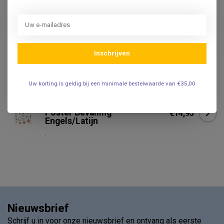
ERLER ZIMMER
Erler Zimmer Anatomisch
model van een gezonde
€79,95
baarmoeder
Inschrijven
.
Uw korting is geldig bij een minimale bestelwaarde van €35,00
3B SCIENTIFIC
3B Scientific Anatomie
Poster Bevalling -
€14,95
Engels/Latijn
.
Nieuwsbrief
Schrijf u in voor onze nieuwsbrief en ontvang als eerste