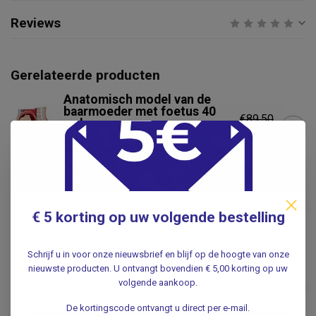
Reviews
Gerelateerde producten
Anatomisch model van de
baarmoeder met foetus 40
€89,50
weken -
zwangerschapsmodel
€84,50
Niet op voorraad
Speldje van een foetus
€5,95
.
€ 5 korting op uw volgende bestelling
Schrijf u in voor onze nieuwsbrief en blijf op de hoogte van onze
ERLER ZIMMER
nieuwste producten. U ontvangt bovendien € 5,00 korting op uw
Erler Zimmer Anatomisch
volgende aankoop.
model van de baarmoeder
€79,95
met ziekten
De kortingscode ontvangt u direct per e-mail.
.