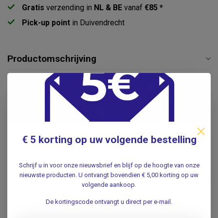
Gratis
verzending in
NL & BE
vanaf
€85 *
Pick-up point
in Duivendrecht
Productomschrijving
Specificaties
Reviews
€ 5 korting op uw volgende bestelling
Gerelateerde producten
Bloedafnamestoel - Vario
Schrijf u in voor onze nieuwsbrief en blijf op de hoogte van onze
Linea - Beige
nieuwste producten. U ontvangt bovendien € 5,00 korting op uw
€545,00
volgende aankoop.
.
De kortingscode ontvangt u direct per e-mail.
Prikstoel /