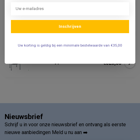
bloedafnamestoel Luxe
€1.082,95
.
Bloedafnamestoel - Vario
Inschrijven
Linea - Zwart
€599,95
.
Uw korting is geldig bij een minimale bestelwaarde van €35,00
Bloedafnamestoel /
Prikstoel type Classic skai
€525,00
.
Nieuwsbrief
Schrijf u in voor onze nieuwsbrief en ontvang als eerste
nieuwe aanbiedingen Meld u nu aan ➡️