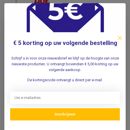
€ 5 korting op uw volgende bestelling
ADE
Telescopische
Schrijf u in voor onze nieuwsbrief en blijf op de hoogte van onze
lengtemeter – voor
nieuwste producten. U ontvangt bovendien € 5,00 korting op uw
wand- en
volgende aankoop.
weegschaalmontage –
60 tot 210 cm
De kortingscode ontvangt u direct per e-mail.
99,95
Incl. btw
82,60
Excl. btw
Inschrijven