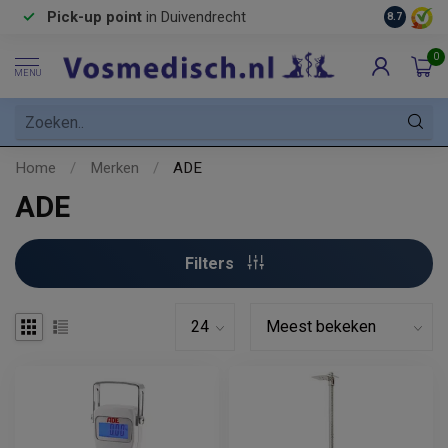
Pick-up point
in Duivendrecht
8.7
0
MENU
Home
/
Merken
/
ADE
ADE
Filters