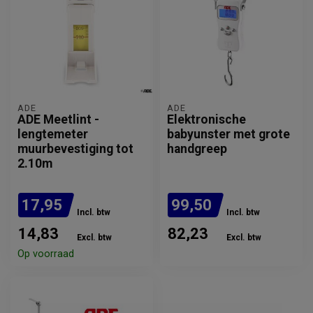
ADE
ADE
ADE Meetlint -
Elektronische
lengtemeter
babyunster met grote
muurbevestiging tot
handgreep
2.10m
17,95
99,50
Incl. btw
Incl. btw
14,83
82,23
Excl. btw
Excl. btw
Op voorraad