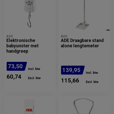
ADE
ADE
Elektronische
ADE Draagbare stand
babyunster met
alone lengtemeter
handgreep
73,50
139,95
Incl. btw
Incl. btw
60,74
Excl. btw
115,66
Excl. btw
Verwachte levertijd: 4 - 6
werkdagen