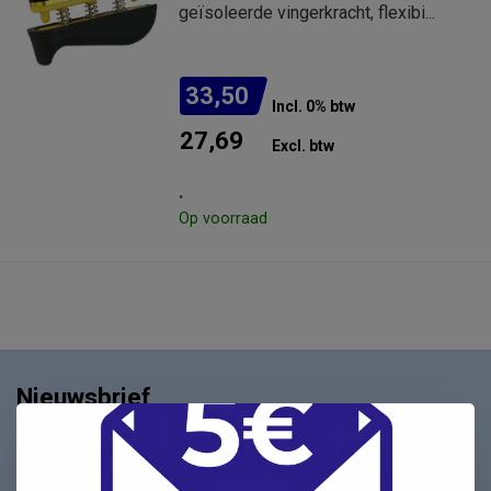
geïsoleerde vingerkracht, flexibi...
33,50
Incl. 0% btw
27,69
Excl. btw
.
Op voorraad
Nieuwsbrief
Schrijf u in voor onze nieuwsbrief en ontvang als eerste
nieuwe aanbiedingen Meld u nu aan ➡️