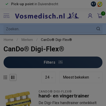
Pick-up point
in Duivendrecht
8.7
0
MENU
Home
/
Merken
/
CanDo® Digi-Flex®
CanDo® Digi-Flex®
Filters
CANDO® DIGI-FLEX®
hand- en vingertrainer
De Digi-Flex handtrainer ontwikkelt