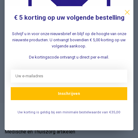
€ 5 korting op uw volgende bestelling
Vragen? Wij helpen graag!
Schrijf u in voor onze nieuwsbrief en blijf op de hoogte van onze
✔ Snelle antwoorden op veelgestelde vragen ✔ Direct
nieuwste producten. U ontvangt bovendien € 5,00 korting op uw
contact met onze klantenservice ✔ Altijd hulp bij uw
volgende aankoop.
aankoop!
De kortingscode ontvangt u direct per e-mail.
Klantenservice
Veelgestelde Vragen
Inschrijven
Uw korting is geldig bij een minimale bestelwaarde van €35,00
Vosmedisch.nl - A. Vos en Zoons B.V.
Medische en Thuiszorg artikelen