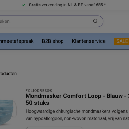
Gratis
verzending in
NL & BE
vanaf
€85 *
anmeetafspraak
B2B shop
Klantenservice
SALE
oducten
FOLIODRESS®
Mondmasker Comfort Loop - Blauw - 3 
50 stuks
Hoogwaardige chirurgische mondmaskers volgens 
van hypoallergeen, non-woven materiaal, vrij van nat