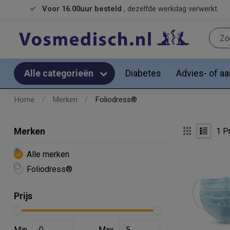
Voor 16.00uur besteld
, dezelfde werkdag verwerkt.
Diabetes
Advies- of a
Alle categorieën
Home
/
Merken
/
Foliodress®
1
Pr
Merken
Alle merken
Foliodress®
Prijs
Min
Max