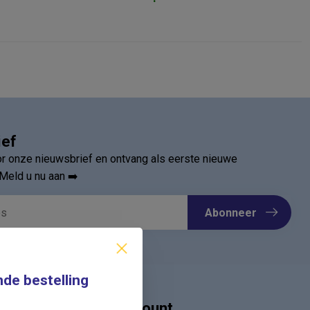
ief
oor onze nieuwsbrief en ontvang als eerste nieuwe
Meld u nu aan ➡️
Abonneer
nde bestelling
Mijn account