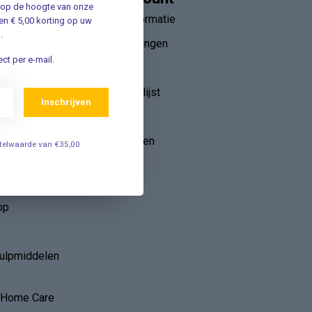
jf op de hoogte van onze
Account informatie
n € 5,00 korting op uw
.
Mijn bestellingen
ct per e-mail.
ebruik van
Mijn tickets
r
Mijn verlanglijst
Inschrijven
Vergelijk
Alle producten
estelwaarde van €35,00
op
hulpmiddelen
r Home Care