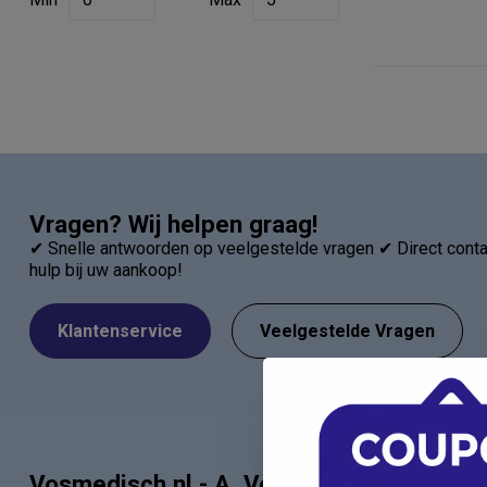
Vragen? Wij helpen graag!
✔ Snelle antwoorden op veelgestelde vragen ✔ Direct contac
hulp bij uw aankoop!
Klantenservice
Veelgestelde Vragen
Vosmedisch.nl - A. Vos en
Categor