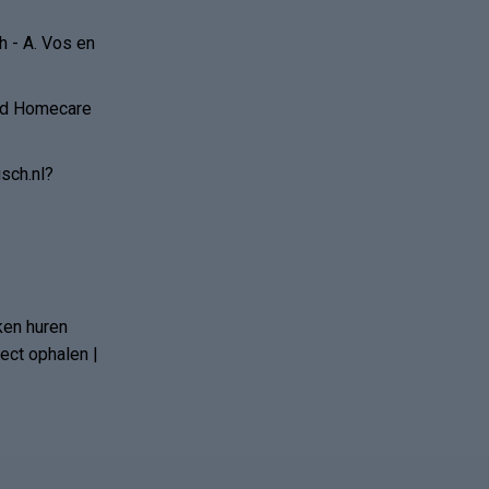
 - A. Vos en
and Homecare
sch.nl?
ken huren
ct ophalen |