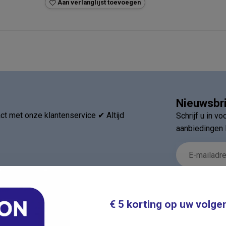
Aan verlanglijst toevoegen
Nieuwsbr
t met onze klantenservice ✔ Altijd
Schrijf u in v
aanbiedingen 
€ 5 korting op uw volge
ieën
Informatie