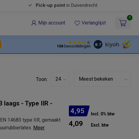
Pick-up point
in Duivendrecht
0
Mijn account
Verlanglijst
8.7
104
beoordelingen
Toon:
laags - Type IIR -
4,95
Incl. 0% btw
EN 14683 type IIR, gemaakt
4,09
Excl. btw
uurrubberlatex.
Meer
.