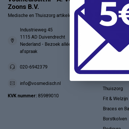
Zoons B.V.
Artsen
Medische en Thuiszorg artikelen
Verbandartik
EHBO - BHV
Industrieweg 45
1115 AD Duivendrecht
Verpleegkun
Nederland - Bezoek alléén op
HAIO / AIO
afspraak
Anatomie
020-6942379
Verloskunde
Diabetes en 
info@vosmedisch.nl
Thuiszorg
KVK nummer:
85989010
Fit & Welzijn
Braces en B
Borstkolven
Pedicure