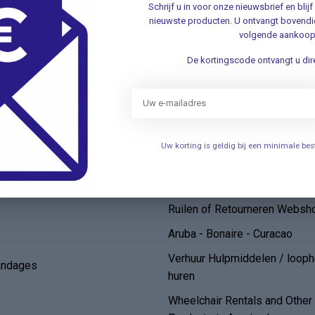
Schrijf u in voor onze nieuwsbrief en bli
Verhuizing
nieuwste producten. U ontvangt bovendie
volgende aankoop
elen
Openingstijden
De kortingscode ontvangt u dire
Persoonlijke uitleg over het g
een bovenarmbloeddrukmete
de
FAQ/ Veelgestelde Vragen
Algemene voorwaarden
Uw korting is geldig bij een minimale b
Klantenservice
Bestellen en Levering*
Zelftesten
Ruilen of Retourneren Websh
Aruba - Bonaire - Curacao
Verhuur Hulpmiddelen / loop
andages
huren
Wheelchair Rentals and Othe