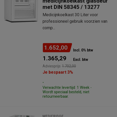
medicijnkoelkast glasdeur
met DIN 58345 / 13277
Medicijnkoelkast 30 Liter voor
professioneel gebruik voorzien van
comp...
1.652,00
Incl. 0% btw
1.365,29
Excl. btw
Adviesprijs
1.702,00
Je bespaart 3%
.
Verwachte levertijd: 1 Week -
Wordt speciaal besteld, niet
retourneerbaar.
MEDIFRIDGE