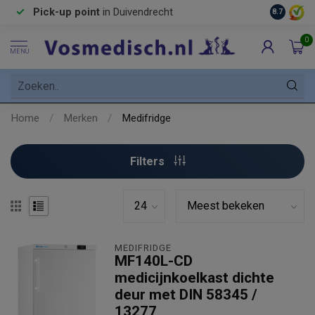
Pick-up point
in Duivendrecht
8.7
0
MENU
Home
/
Merken
/
Medifridge
Filters
MEDIFRIDGE
MF140L-CD
medicijnkoelkast dichte
deur met DIN 58345 /
13277