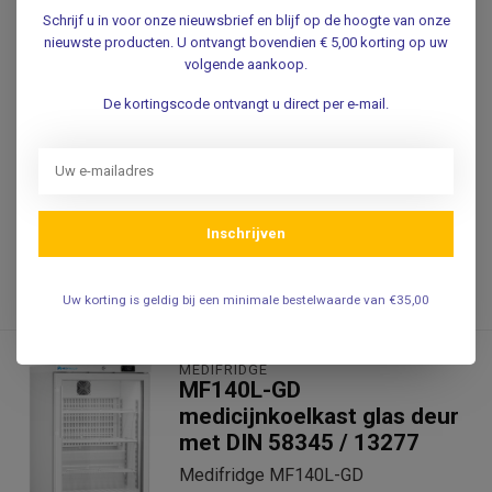
Schrijf u in voor onze nieuwsbrief en blijf op de hoogte van onze
nieuwste producten. U ontvangt bovendien € 5,00 korting op uw
volgende aankoop.
2.605,00
Incl. 0% btw
De kortingscode ontvangt u direct per e-mail.
2.152,89
Excl. btw
Adviesprijs
2.655,00
Je bespaart 2%
.
Inschrijven
Verwachte levertijd: 1 Week -
Wordt speciaal besteld, niet
retourneerbaar.
Uw korting is geldig bij een minimale bestelwaarde van €35,00
MEDIFRIDGE
MF140L-GD
medicijnkoelkast glas deur
met DIN 58345 / 13277
Medifridge MF140L-GD