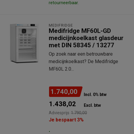
retourneerbaar.
MEDIFRIDGE
Medifridge MF60L-GD
medicijnkoelkast glasdeur
met DIN 58345 / 13277
Op zoek naar een betrouwbare
medicijnkoelkast? De Medifridge
MF60L 2.0...
1.740,00
Incl. 0% btw
1.438,02
Excl. btw
Adviesprijs
1.790,00
Je bespaart 3%
.