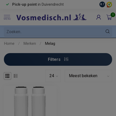
Pick-up point
in Duivendrecht
8.7
0
MENU
Home
/
Merken
/
Melag
Filters