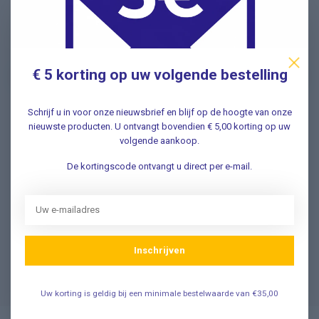
Nieuwsbrief
Schrijf u in voor onze nieuwsbrief en ontvang als eerste
nieuwe aanbiedingen Meld u nu aan ➡️
€ 5 korting op uw volgende bestelling
Schrijf u in voor onze nieuwsbrief en blijf op de hoogte van onze
nieuwste producten. U ontvangt bovendien € 5,00 korting op uw
Vragen? Wij helpen graag!
volgende aankoop.
✔ Snelle antwoorden op veelgestelde vragen ✔ Direct
contact met onze klantenservice ✔ Altijd hulp bij uw
De kortingscode ontvangt u direct per e-mail.
aankoop!
Klantenservice
Inschrijven
Veelgestelde Vragen
Uw korting is geldig bij een minimale bestelwaarde van €35,00