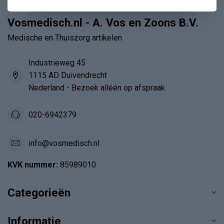
Vosmedisch.nl - A. Vos en Zoons B.V.
Medische en Thuiszorg artikelen
Industrieweg 45
1115 AD Duivendrecht
Nederland - Bezoek alléén op afspraak
020-6942379
info@vosmedisch.nl
KVK nummer:
85989010
Categorieën
Informatie