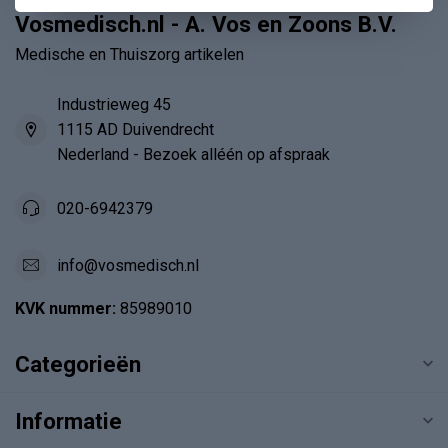
Vosmedisch.nl - A. Vos en Zoons B.V.
Medische en Thuiszorg artikelen
Industrieweg 45
1115 AD Duivendrecht
Nederland - Bezoek alléén op afspraak
020-6942379
info@vosmedisch.nl
KVK nummer:
85989010
Categorieën
Informatie