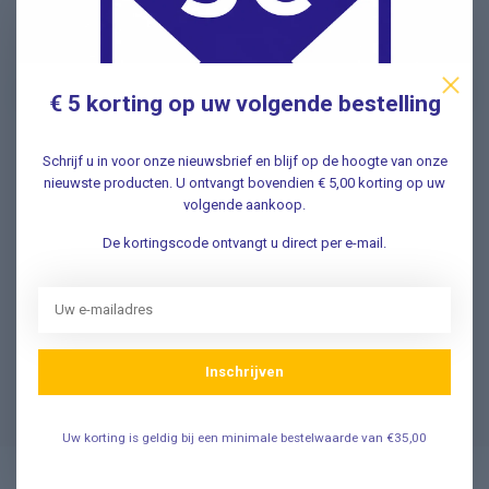
Schrijf u in voor onze nieuwsbrief en ontvang als eerste
nieuwe aanbiedingen Meld u nu aan ➡️
€ 5 korting op uw volgende bestelling
Schrijf u in voor onze nieuwsbrief en blijf op de hoogte van onze
Vragen? Wij helpen graag!
nieuwste producten. U ontvangt bovendien € 5,00 korting op uw
volgende aankoop.
✔ Snelle antwoorden op veelgestelde vragen ✔ Direct
contact met onze klantenservice ✔ Altijd hulp bij uw
De kortingscode ontvangt u direct per e-mail.
aankoop!
Klantenservice
Inschrijven
Veelgestelde Vragen
Uw korting is geldig bij een minimale bestelwaarde van €35,00