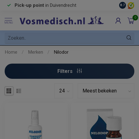
Pick-up point
in Duivendrecht
8.7
0
MENU
Home
/
Merken
/
Nilodor
Filters