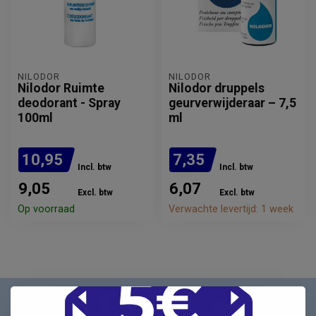
NILODOR
NILODOR
Nilodor Ruimte
Nilodor druppels
deodorant - Spray
geurverwijderaar – 7,5
100ml
ml
10,95
7,35
Incl. btw
Incl. btw
9,05
6,07
Excl. btw
Excl. btw
Op voorraad
Verwachte levertijd: 1 week
Nieuwsbrief