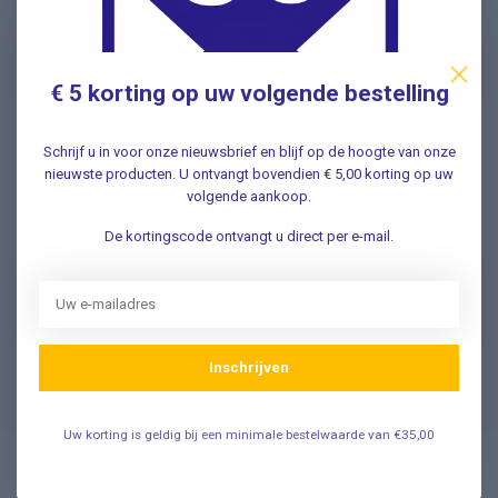
nieuwe aanbiedingen Meld u nu aan ➡️
€ 5 korting op uw volgende bestelling
Schrijf u in voor onze nieuwsbrief en blijf op de hoogte van onze
Vragen? Wij helpen graag!
nieuwste producten. U ontvangt bovendien € 5,00 korting op uw
✔ Snelle antwoorden op veelgestelde vragen ✔ Direct
volgende aankoop.
contact met onze klantenservice ✔ Altijd hulp bij uw
aankoop!
De kortingscode ontvangt u direct per e-mail.
Klantenservice
Inschrijven
Veelgestelde Vragen
Uw korting is geldig bij een minimale bestelwaarde van €35,00