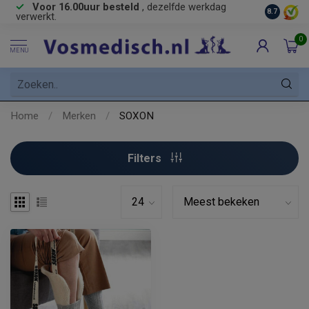
Voor 16.00uur besteld
, dezelfde werkdag
Gratis
ve
8.7
verwerkt.
0
MENU
Home
/
Merken
/
SOXON
Filters