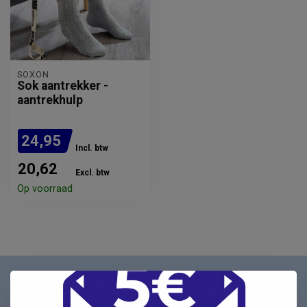
SOXON
Sok aantrekker -
aantrekhulp
24,95
Incl. btw
20,62
Excl. btw
Op voorraad
Nieuwsbrief
Schrijf u in voor onze nieuwsbrief en ontvang als eerste