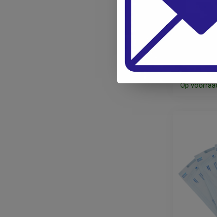
STEREINOX
SelfSeal 
130x254
10,95
9,05
Op voorraa