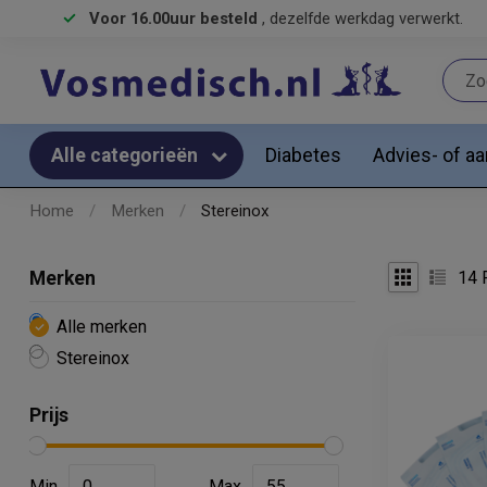
Voor 16.00uur besteld
, dezelfde werkdag verwerkt.
Diabetes
Advies- of a
Alle categorieën
Home
/
Merken
/
Stereinox
14
P
Merken
Alle merken
Stereinox
Prijs
Min
Max