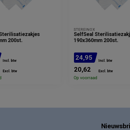
STEREINOX
Sterilisatiezakjes
SelfSeal Sterilisatiezak
mm 200st.
190x360mm 200st.
24,95
Incl. btw
Incl. btw
20,62
Excl. btw
Excl. btw
d
Op voorraad
Nieuwsbr