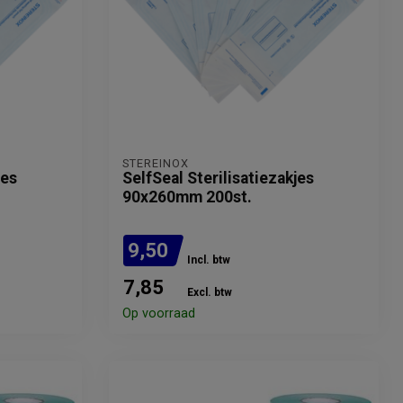
STEREINOX
jes
SelfSeal Sterilisatiezakjes
90x260mm 200st.
9,50
Incl. btw
7,85
Excl. btw
Op voorraad