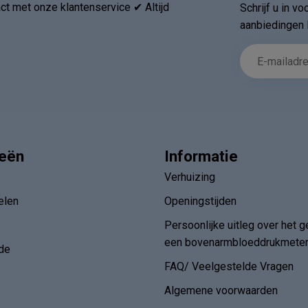
t met onze klantenservice ✔ Altijd
Schrijf u in v
aanbiedingen 
ieën
Informatie
Verhuizing
elen
Openingstijden
Persoonlijke uitleg over het g
een bovenarmbloeddrukmete
de
FAQ/ Veelgestelde Vragen
Algemene voorwaarden