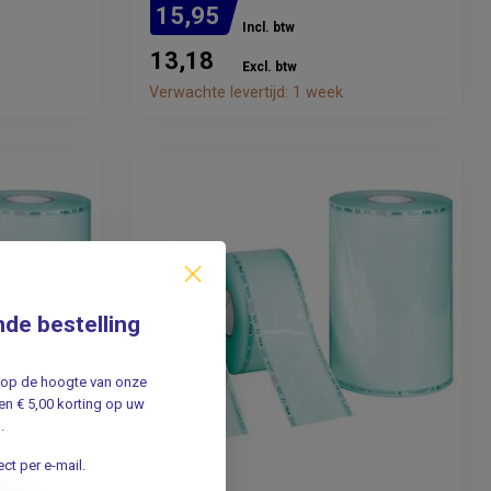
15,95
Incl. btw
13,18
Excl. btw
Verwachte levertijd: 1 week
nde bestelling
jf op de hoogte van onze
n € 5,00 korting op uw
.
ct per e-mail.