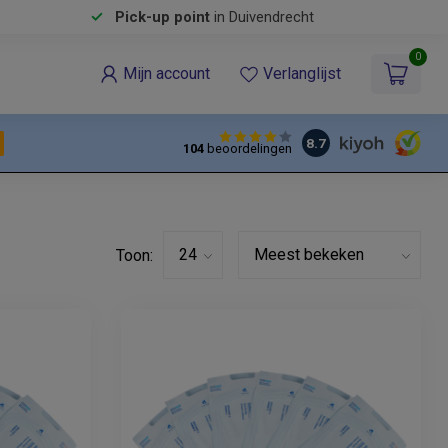
Pick-up point
in Duivendrecht
0
Mijn account
Verlanglijst
8.7
104
beoordelingen
Toon: