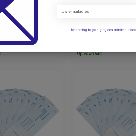
STEREINOX
Sterilisatiezakjes
Rol sterilisatiefolie zo
mm 200st.
15cm x 200 meter
Uw korting is geldig bij een minimale b
46,95
Incl. btw
Incl. btw
38,80
Excl. btw
Excl. btw
d
Op voorraad