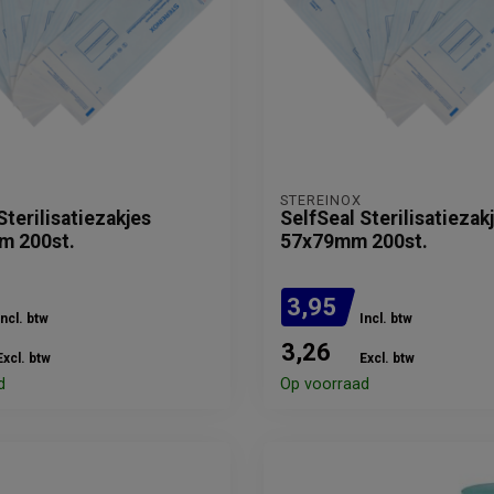
STEREINOX
Sterilisatiezakjes
SelfSeal Sterilisatiezak
m 200st.
57x79mm 200st.
3,95
Incl. btw
Incl. btw
3,26
Excl. btw
Excl. btw
d
Op voorraad