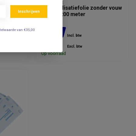
STEREINOX
nder vouw
Rol sterilisatiefolie zonder vouw
Inschrijven
10cm x 200 meter
estelwaarde van €35,00
31,95
Incl. btw
26,41
Excl. btw
Op voorraad