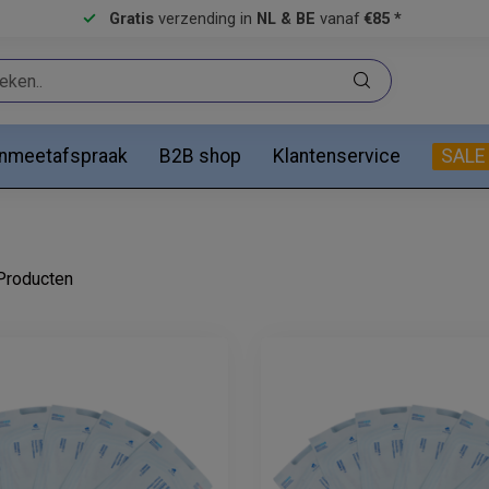
Gratis
verzending in
NL & BE
vanaf
€85 *
anmeetafspraak
B2B shop
Klantenservice
SALE
roducten