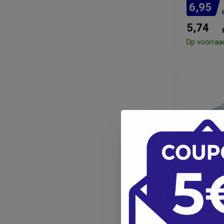
6,95
5,74
Op voorraa