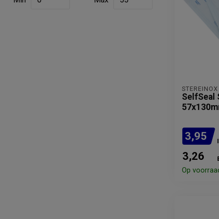
STEREINOX
SelfSeal 
57x130m
3,95
3,26
Op voorraa