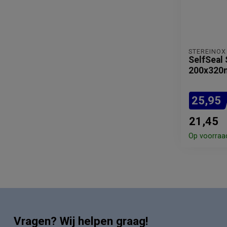
STEREINOX
SelfSeal 
200x320
25,95
21,45
Op voorraa
Vragen? Wij helpen graag!