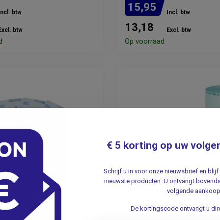
15,95
Incl. btw
Incl. btw
13,18
Excl. btw
Excl. btw
d
Op voorraad
€ 5 korting op uw volge
Schrijf u in voor onze nieuwsbrief en bli
nieuwste producten. U ontvangt bovendie
volgende aankoop
De kortingscode ontvangt u dire