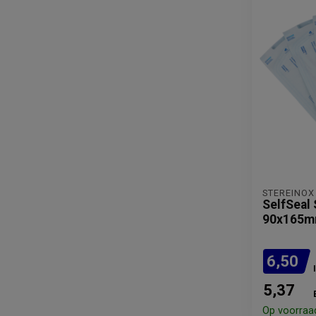
STEREINOX
SelfSeal 
90x165m
6,50
5,37
Op voorraa