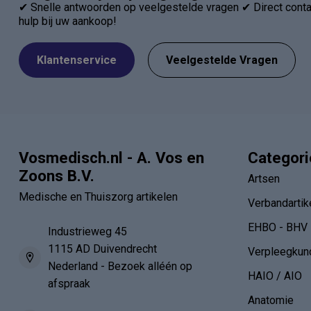
✔ Snelle antwoorden op veelgestelde vragen ✔ Direct contac
hulp bij uw aankoop!
Klantenservice
Veelgestelde Vragen
Vosmedisch.nl - A. Vos en
Categor
Zoons B.V.
Artsen
Medische en Thuiszorg artikelen
Verbandartik
EHBO - BHV
Industrieweg 45
1115 AD Duivendrecht
Verpleegkun
Nederland - Bezoek alléén op
HAIO / AIO
afspraak
Anatomie