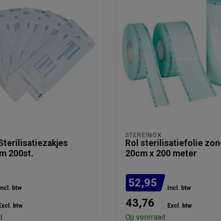
STEREINOX
Sterilisatiezakjes
Rol sterilisatiefolie zo
m 200st.
20cm x 200 meter
52,95
Incl. btw
Incl. btw
43,76
Excl. btw
Excl. btw
d
Op voorraad