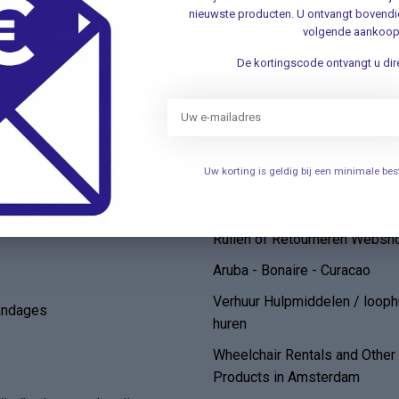
nieuwste producten. U ontvangt bovendie
elen
Openingstijden
volgende aankoop
Persoonlijke uitleg over het g
De kortingscode ontvangt u dire
een bovenarmbloeddrukmete
de
FAQ/ Veelgestelde Vragen
Algemene voorwaarden
Uw korting is geldig bij een minimale b
Klantenservice
Bestellen en Levering*
Zelftesten
Ruilen of Retourneren Websh
Aruba - Bonaire - Curacao
Verhuur Hulpmiddelen / loop
andages
huren
Wheelchair Rentals and Othe
Products in Amsterdam