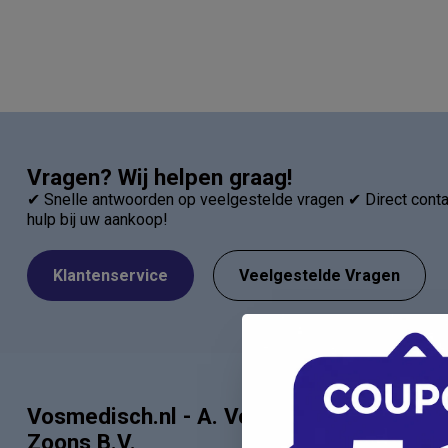
Vragen? Wij helpen graag!
✔ Snelle antwoorden op veelgestelde vragen ✔ Direct contac
hulp bij uw aankoop!
Klantenservice
Veelgestelde Vragen
Vosmedisch.nl - A. Vos en
Categor
Zoons B.V.
Artsen