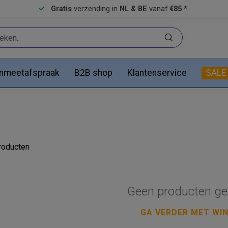
Gratis
verzending in
NL & BE
vanaf
€85 *
anmeetafspraak
B2B shop
Klantenservice
SALE
oducten
Geen producten ge
GA VERDER MET WI