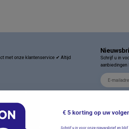
Nieuwsbr
t met onze klantenservice ✔ Altijd
Schrijf u in v
aanbiedingen 
€ 5 korting op uw volge
ieën
Informatie
Schrijf u in voor onze nieuwsbrief en bli
Verhuizing