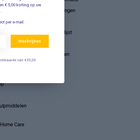
n € 5,00 korting op uw
Mijn bestellingen
.
ebruik van
Mijn tickets
ct per e-mail.
r
Mijn verlanglijst
Inschrijven
Vergelijk
Alle producten
estelwaarde van €35,00
op
hulpmiddelen
r Home Care