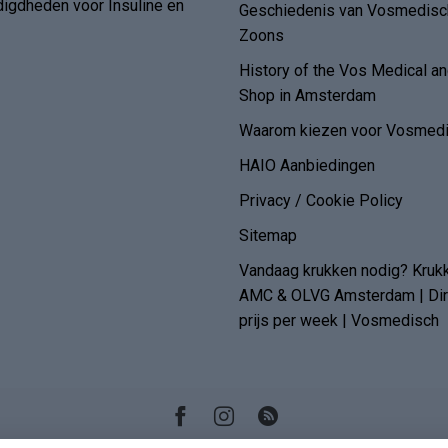
digdheden voor Insuline en
Geschiedenis van Vosmedisch
Zoons
History of the Vos Medical 
Shop in Amsterdam
Waarom kiezen voor Vosmedi
HAIO Aanbiedingen
Privacy / Cookie Policy
Sitemap
Vandaag krukken nodig? Kruk
AMC & OLVG Amsterdam | Dire
prijs per week | Vosmedisch