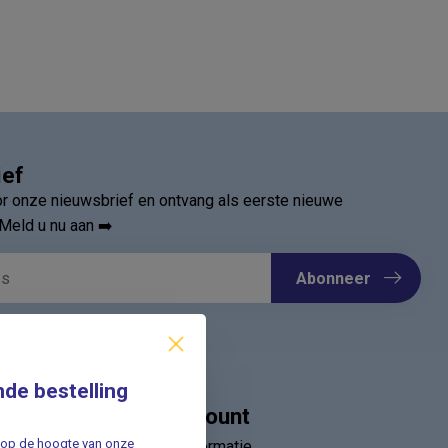
ief
oor onze nieuwsbrief en ontvang als eerste nieuwe
Meld u nu aan ➡️
Abonneer
nde bestelling
Mijn account
jf op de hoogte van onze
Account informatie