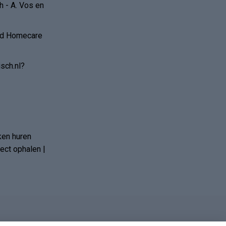
 - A. Vos en
and Homecare
sch.nl?
ken huren
ct ophalen |