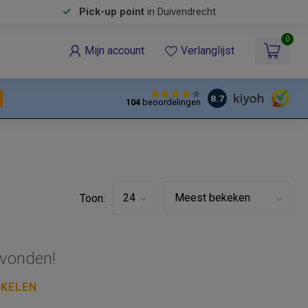
Pick-up point
in Duivendrecht
0
Mijn account
Verlanglijst
8.7
104
beoordelingen
Toon:
vonden!
NKELEN