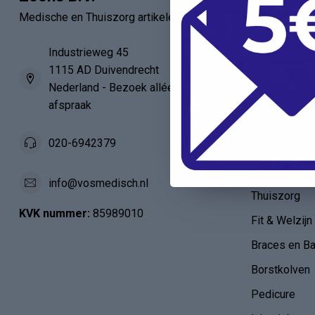
Medische en Thuiszorg artikelen
Verbandartik
EHBO - BHV
Industrieweg 45
1115 AD Duivendrecht
Verpleegkun
Nederland - Bezoek alléén op
HAIO / AIO
afspraak
Anatomie
020-6942379
Verloskunde
Diabetes en 
info@vosmedisch.nl
Thuiszorg
KVK nummer:
85989010
Fit & Welzijn
Braces en B
Borstkolven
Pedicure