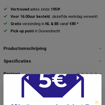
Vertrouwd
adres sinds
1959!
Voor 16.00uur besteld
, dezelfde werkdag verwerkt.
Gratis
verzending in
NL & BE
vanaf
€85 *
Pick-up point
in Duivendrecht
Productomschrijving
Specificaties
Reviews
Gerelateerde producten
BRAUN