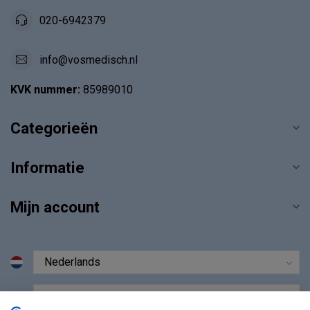
020-6942379
info@vosmedisch.nl
KVK nummer:
85989010
Categorieën
Informatie
Mijn account
€