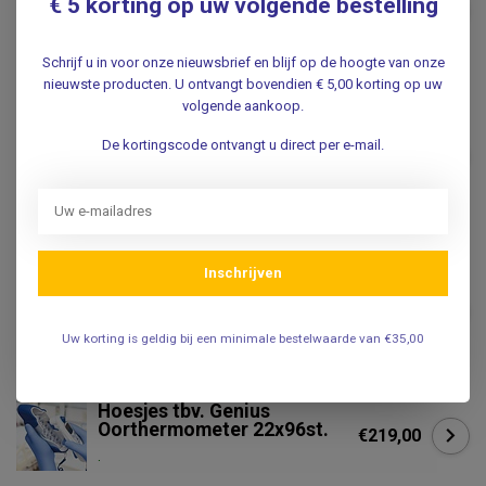
Braun BraunThermoscan-7
€ 5 korting op uw volgende bestelling
€67,95
Oorthermometer IRT6520
.
Schrijf u in voor onze nieuwsbrief en blijf op de hoogte van onze
nieuwste producten. U ontvangt bovendien € 5,00 korting op uw
WELCH ALLYN
volgende aankoop.
Welch Allyn Braun
Thermoscan Pro-6000
De kortingscode ontvangt u direct per e-mail.
€276,99
digitale oorthermometer
met grote basis eenheid
.
SOFTTEMP
Inschrijven
Softtemp Disposable hoesjes
voor digitale thermometer,
€7,25
met glijmiddel. 100 stuks
Uw korting is geldig bij een minimale bestelwaarde van €35,00
.
Hoesjes tbv. Genius
Oorthermometer 22x96st.
€219,00
.